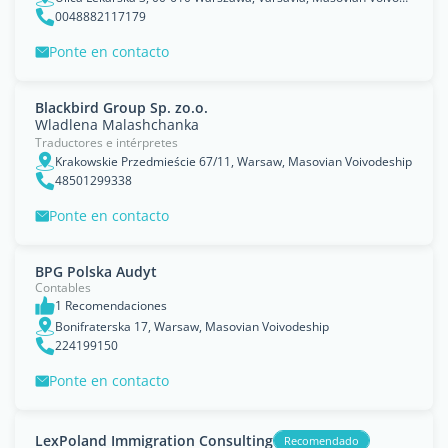
0048882117179
Ponte en contacto
Blackbird Group Sp. zo.o.
Wladlena Malashchanka
Traductores e intérpretes
Krakowskie Przedmieście 67/11, Warsaw, Masovian Voivodeship
48501299338
Ponte en contacto
BPG Polska Audyt
Contables
1 Recomendaciones
Bonifraterska 17, Warsaw, Masovian Voivodeship
224199150
Ponte en contacto
LexPoland Immigration Consulting
Recomendado