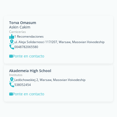
Torva Omasum
Askin Cakim
Carnicerías
1 Recomendaciones
ul. Aleja Solidarnosci 117/207, Warsaw, Masovian Voivodeship
0048782065580
Ponte en contacto
Akademeia High School
Institutos
Ledóchowskiej 2, Warsaw, Masovian Voivodeship
538052454
Ponte en contacto