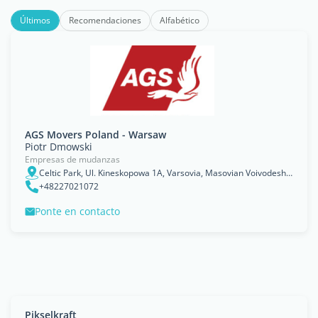
Últimos
Recomendaciones
Alfabético
AGS Movers Poland - Warsaw
Piotr Dmowski
Empresas de mudanzas
Celtic Park, Ul. Kineskopowa 1A, Varsovia, Masovian Voivodeship
+48227021072
Ponte en contacto
Pikselkraft