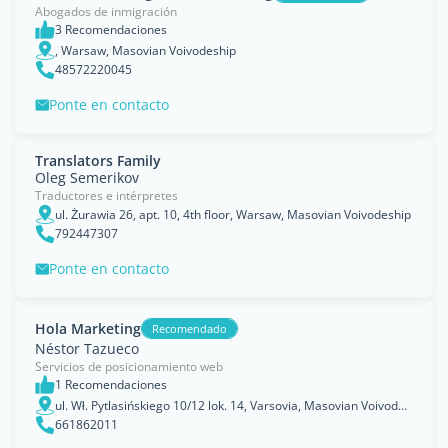
Abogados de inmigración
3 Recomendaciones
, Warsaw, Masovian Voivodeship
48572220045
Ponte en contacto
Translators Family
Oleg Semerikov
Traductores e intérpretes
ul. Żurawia 26, apt. 10, 4th floor, Warsaw, Masovian Voivodeship
792447307
Ponte en contacto
Hola Marketing
Recomendado
Néstor Tazueco
Servicios de posicionamiento web
1 Recomendaciones
ul. Wł. Pytlasińskiego 10/12 lok. 14, Varsovia, Masovian Voivodeship
661862011