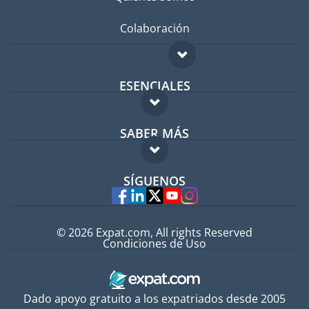
Colaboración
ESENCIALES
Foro para expatriados
SABER MÁS
Guía para expatriados
FAQ
Trabajos en el extranjero
SÍGUENOS
Expertos
© 2026 Expat.com, All rights Reserved
Condiciones de Uso
Dado apoyo gratuito a los expatriados desde 2005