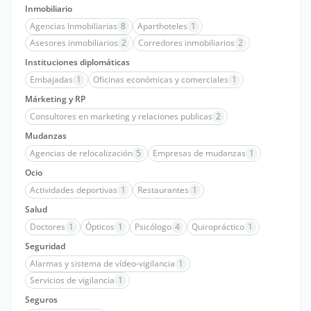
Inmobiliario
Agencias Inmobiliarias
8
Aparthoteles
1
Asesores inmobiliarios
2
Corredores inmobiliarios
2
Instituciones diplomáticas
Embajadas
1
Oficinas económicas y comerciales
1
Márketing y RP
Consultores en marketing y relaciones publicas
2
Mudanzas
Agencias de relocalización
5
Empresas de mudanzas
1
Ocio
Actividades deportivas
1
Restaurantes
1
Salud
Doctores
1
Ópticos
1
Psicólogo
4
Quiropráctico
1
Seguridad
Alarmas y sistema de vídeo-vigilancia
1
Servicios de vigilancia
1
Seguros