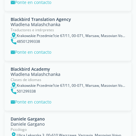
Ponte en contacto
Blackbird Translation Agency
Wladlena Malashchanka
Traductores e intérpretes
Krakowskie Przedmie?cie 67/11, 00-071, Warsaw, Masovian Voivodeship
48501299338
Ponte en contacto
Blackbird Academy
Wladlena Malashchanka
Clases de idiomas
Krakowskie Przedmie?cie 67/11, 00-071, Warsaw, Masovian Voivodeship
501299338
Ponte en contacto
Daniele Gargano
Daniele Gargano
Psicólogo
Ulica Lekarska 3, 00-610 Warszawa, Varsavia, Masovian Voivodeship