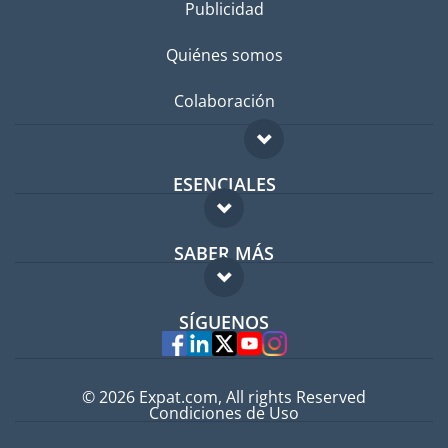
Publicidad
Quiénes somos
Colaboración
ESENCIALES
Foro para expatriados
SABER MÁS
Guía para expatriados
FAQ
Trabajos en el extranjero
SÍGUENOS
Expertos
© 2026 Expat.com, All rights Reserved
Condiciones de Uso