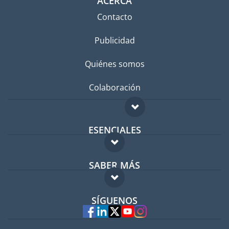
ACERCA
Contacto
Publicidad
Quiénes somos
Colaboración
ESENCIALES
Foro para expatriados
SABER MÁS
Guía para expatriados
FAQ
Trabajos en el extranjero
SÍGUENOS
Expertos