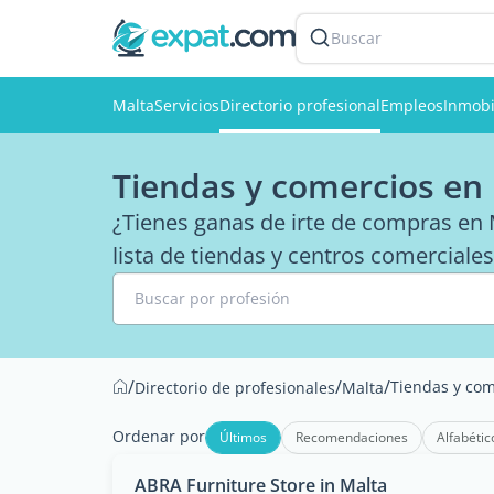
Buscar
Malta
Servicios
Directorio profesional
Empleos
Inmobi
Tiendas y comercios en
¿Tienes ganas de irte de compras en 
lista de tiendas y centros comercial
Buscar por profesión
/
/
/
Tiendas y com
Directorio de profesionales
Malta
Ordenar por
Últimos
Recomendaciones
Alfabétic
ABRA Furniture Store in Malta