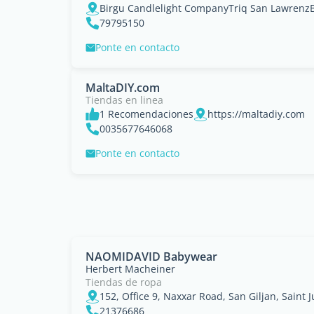
Birgu Candlelight CompanyTriq San LawrenzB
79795150
Ponte en contacto
MaltaDIY.com
Tiendas en linea
1 Recomendaciones
https://maltadiy.com
0035677646068
Ponte en contacto
NAOMIDAVID Babywear
Herbert Macheiner
Tiendas de ropa
152, Office 9, Naxxar Road, San Giljan, Saint J
21376686