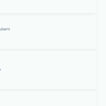
ulian's
a