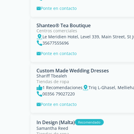
Ponte en contacto
Shanteo® Tea Boutique
Centros comerciales
Le Meridien Hotel, Level 339, Main Street, St J
35677555696
Ponte en contacto
Custom Made Wedding Dresses
Shariff Tbealeh
Tiendas de ropa
1 Recomendaciones
Triq L-Ghasel, Mellieh
00356 79027220
Ponte en contacto
In Design (Malta)
Recomendado
Samantha Reed
Tiendas de ropa