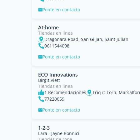
Ponte en contacto
At-home
Tiendas en linea
Dragonara Road, San Giljan, Saint Julian
0611544098
Ponte en contacto
ECO Innovations
Birgit Viett
Tiendas en linea
1 Recomendaciones
Triq it-Torn, Marsalfo
77220059
Ponte en contacto
1-2-3
Lara - Jayne Bonnici
Tiendas de ropa