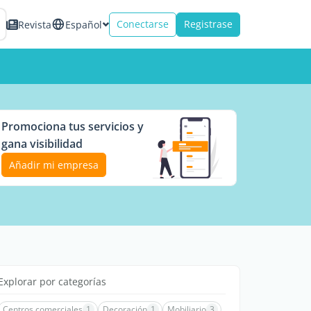
Conectarse
Registrase
Revista
Español
Promociona tus servicios y
gana visibilidad
Añadir mi empresa
Explorar por categorías
Centros comerciales
1
Decoración
1
Mobiliario
3