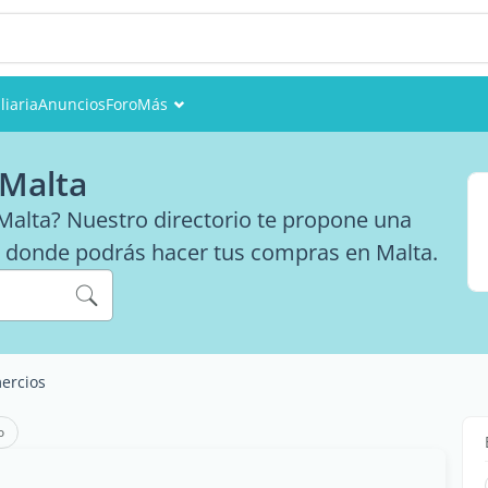
liaria
Anuncios
Foro
Más
Eventos
 Malta
Miembros
Malta? Nuestro directorio te propone una
es donde podrás hacer tus compras en Malta.
Fotos
ercios
o