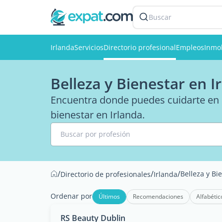
Buscar
Irlanda
Servicios
Directorio profesional
Empleos
Inmob
Belleza y Bienestar en I
Encuentra donde puedes cuidarte en la
bienestar en Irlanda.
Buscar por profesión
/
/
/
Belleza y Bi
Directorio de profesionales
Irlanda
Ordenar por
Últimos
Recomendaciones
Alfabétic
RS Beauty Dublin