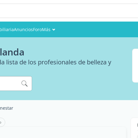
iliaria
Anuncios
Foro
Más
Eventos
rlanda
Miembros
 lista de los profesionales de belleza y
Fotos
enestar
o