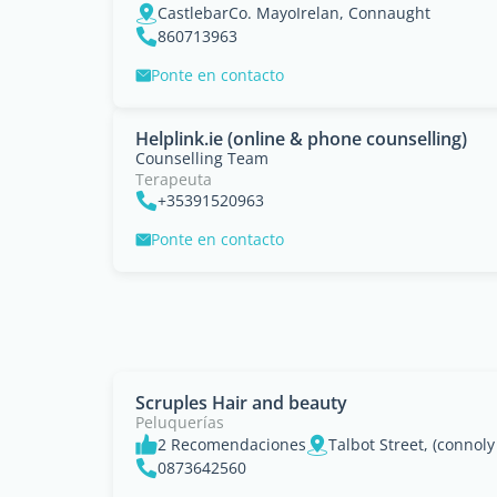
CastlebarCo. MayoIrelan, Connaught
860713963
Ponte en contacto
Helplink.ie (online & phone counselling)
Counselling Team
Terapeuta
+35391520963
Ponte en contacto
Scruples Hair and beauty
Peluquerías
2 Recomendaciones
Talbot Street, (connoly
0873642560