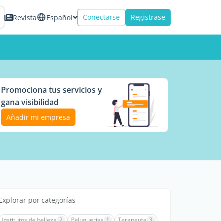
Conectarse
Registrase
Revista
Español
Promociona tus servicios y
gana visibilidad
Añadir mi empresa
Explorar por categorías
Institutos de belleza
2
Peluquerías
1
Terapeuta
3