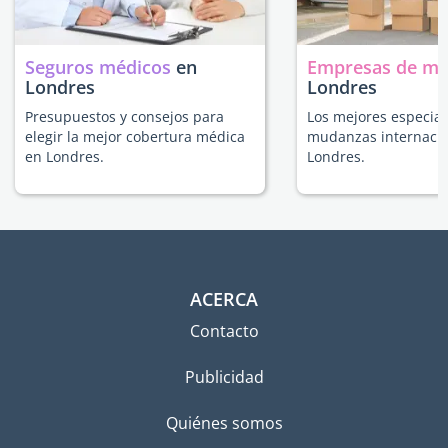
Seguros médicos
en
Empresas de m
Londres
Londres
Presupuestos y consejos para
Los mejores especial
elegir la mejor cobertura médica
mudanzas internacio
en Londres.
Londres.
ACERCA
Contacto
Publicidad
Quiénes somos