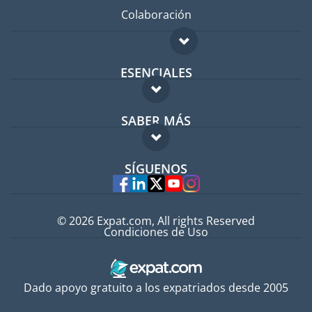
Colaboración
ESENCIALES
Foro para expatriados
SABER MÁS
Guía para expatriados
FAQ
Trabajos en el extranjero
SÍGUENOS
Expertos
© 2026 Expat.com, All rights Reserved
Condiciones de Uso
Dado apoyo gratuito a los expatriados desde 2005