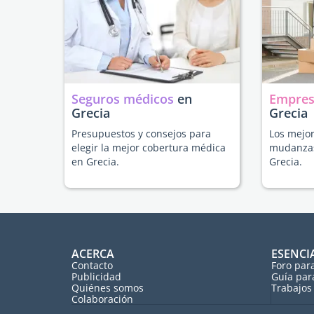
Seguros médicos
en
Empres
Grecia
Grecia
Presupuestos y consejos para
Los mejor
elegir la mejor cobertura médica
mudanzas
en Grecia.
Grecia.
ACERCA
ESENCI
Contacto
Foro par
Publicidad
Guía par
Quiénes somos
Trabajos 
Colaboración