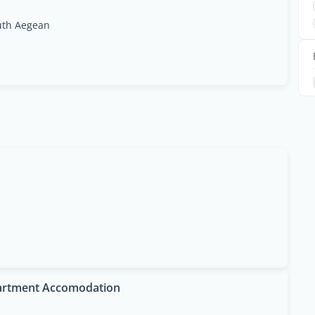
outh Aegean
partment Accomodation