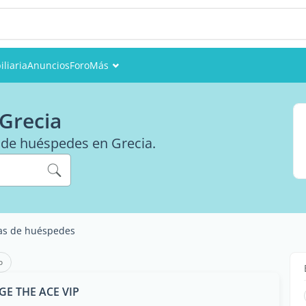
liaria
Anuncios
Foro
Más
Eventos
Grecia
Miembros
s de huéspedes en Grecia.
Fotos
as de huéspedes
o
E THE ACE VIP