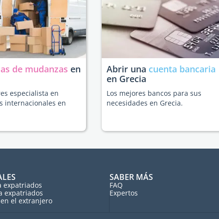
as de mudanzas
en
Abrir una
cuenta bancaria
en Grecia
es especialista en
Los mejores bancos para sus
 internacionales en
necesidades en Grecia.
ALES
SABER MÁS
a expatriados
FAQ
a expatriados
Expertos
en el extranjero