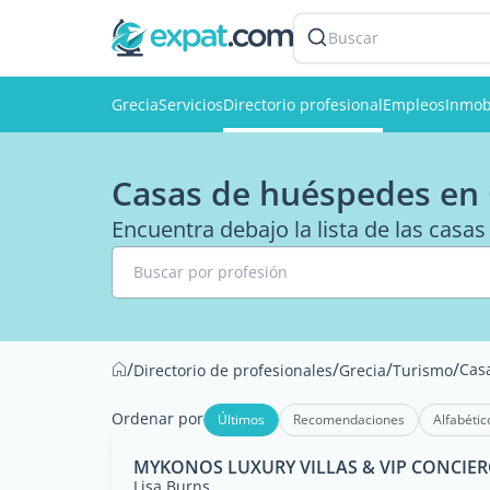
Buscar
Grecia
Servicios
Directorio profesional
Empleos
Inmobi
Casas de huéspedes en 
Encuentra debajo la lista de las casa
Buscar por profesión
/
/
/
/
Cas
Directorio de profesionales
Grecia
Turismo
Ordenar por
Últimos
Recomendaciones
Alfabétic
MYKONOS LUXURY VILLAS & VIP CONCIERG
Lisa Burns