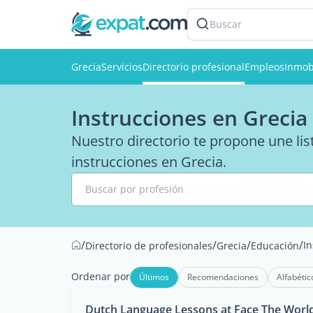
Buscar
Grecia
Servicios
Directorio profesional
Empleos
Inmobi
Instrucciones en Grecia
Nuestro directorio te propone une list
instrucciones en Grecia.
Buscar por profesión
/
/
/
/
In
Directorio de profesionales
Grecia
Educación
Ordenar por
Últimos
Recomendaciones
Alfabétic
Dutch Language Lessons at Face The World