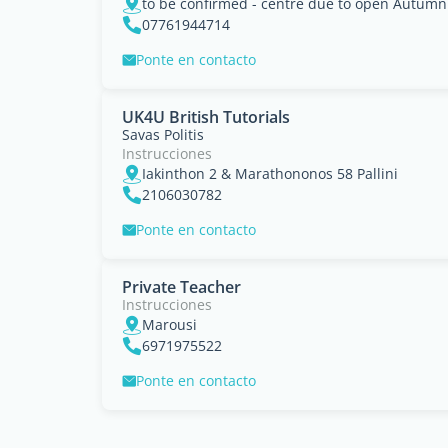
to be confirmed - centre due to open Autumn
07761944714
Ponte en contacto
UK4U British Tutorials
Savas Politis
Instrucciones
Iakinthon 2 & Marathononos 58 Pallini
2106030782
Ponte en contacto
Private Teacher
Instrucciones
Marousi
6971975522
Ponte en contacto