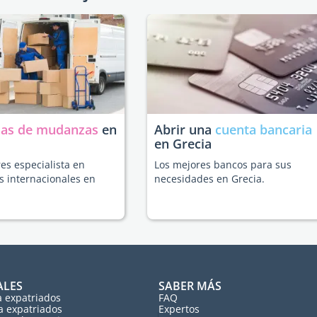
as de mudanzas
en
Abrir una
cuenta bancaria
en Grecia
es especialista en
Los mejores bancos para sus
 internacionales en
necesidades en Grecia.
ALES
SABER MÁS
a expatriados
FAQ
a expatriados
Expertos