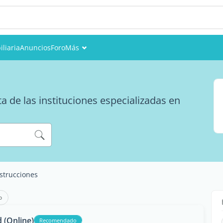
liaria
Anuncios
Foro
Más
Eventos
Miembros
a de las instituciones especializadas en
Fotos
strucciones
o
 (Online)
Recomendado