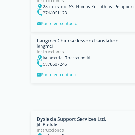
Instrucciones
28 oktovriou 63, Nomós Korinthías, Peloponn
2744061123
Ponte en contacto
Langmei Chinese lesson/translation
langmei
Instrucciones
kalamaria, Thessaloniki
6978687246
Ponte en contacto
Dyslexia Support Services Ltd.
Jill Ruddle
Instrucciones