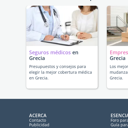
Seguros médicos
en
Empres
Grecia
Grecia
Presupuestos y consejos para
Los mejor
elegir la mejor cobertura médica
mudanzas
en Grecia.
Grecia.
ACERCA
ESENCI
Contacto
Foro par
Publicidad
Guía par