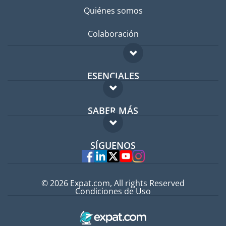
Quiénes somos
Colaboración
ESENCIALES
Foro para expatriados
SABER MÁS
Guía para expatriados
FAQ
Trabajos en el extranjero
SÍGUENOS
Expertos
© 2026 Expat.com, All rights Reserved
Condiciones de Uso