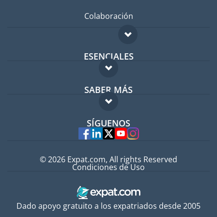
Colaboración
ESENCIALES
Foro para expatriados
SABER MÁS
Guía para expatriados
FAQ
Trabajos en el extranjero
SÍGUENOS
Expertos
© 2026 Expat.com, All rights Reserved
Condiciones de Uso
Dado apoyo gratuito a los expatriados desde 2005