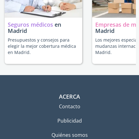
Seguros médicos
en
Empresas de m
Madrid
Madrid
Presupuestos y consejos para
Los mejores especial
elegir la mejor cobertura médica
mudanzas internacio
en Madrid.
Madrid.
ACERCA
Contacto
Publicidad
Quiénes somos