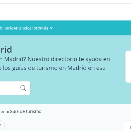
iliaria
Anuncios
Foro
Más
Eventos
rid
Miembros
en Madrid? Nuestro directorio te ayuda en
e los guías de turismo en Madrid en esa
Fotos
/
Guía de turismo
ismo
o