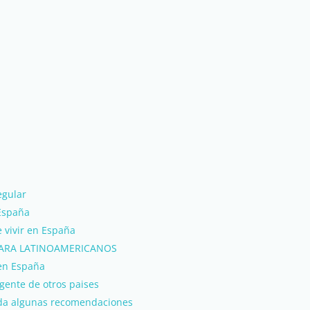
egular
 España
 vivir en España
PARA LATINOAMERICANOS
en España
gente de otros paises
 da algunas recomendaciones