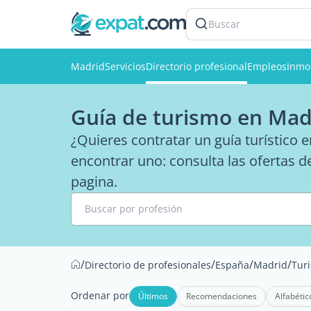
Buscar
Madrid
Servicios
Directorio profesional
Empleos
Inmob
Guía de turismo en Mad
¿Quieres contratar un guía turístico 
encontrar uno: consulta las ofertas d
pagina.
Buscar por profesión
/
/
/
/
Directorio de profesionales
España
Madrid
Tur
Ordenar por
Últimos
Recomendaciones
Alfabétic