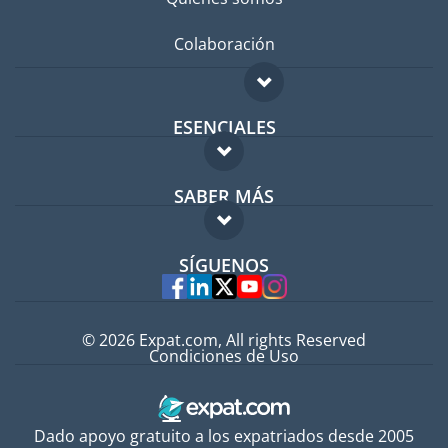
Colaboración
ESENCIALES
Foro para expatriados
SABER MÁS
Guía para expatriados
FAQ
Trabajos en el extranjero
SÍGUENOS
Expertos
© 2026 Expat.com, All rights Reserved
Condiciones de Uso
Dado apoyo gratuito a los expatriados desde 2005