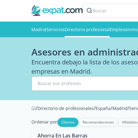
Buscar
Madrid
Servicios
Directorio profesional
Empleos
Inmob
Asesores en administra
Encuentra debajo la lista de los ases
empresas en Madrid.
Buscar por profesión
/
/
/
/
Directorio de profesionales
España
Madrid
Serv
Ordenar por
Últimos
Recomendaciones
Alfabétic
Ahorra En Las Barras