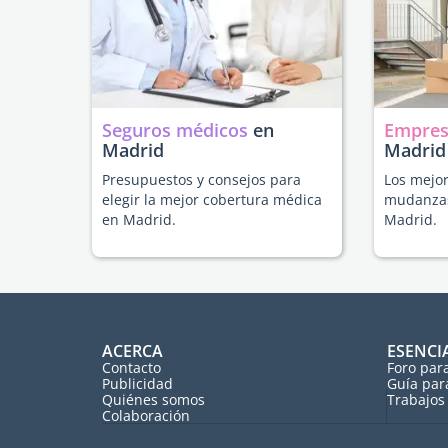
Seguros médicos
en
Empres
Madrid
Madrid
Presupuestos y consejos para
Los mejor
elegir la mejor cobertura médica
mudanzas
en Madrid.
Madrid.
ACERCA
ESENCI
Contacto
Foro par
Publicidad
Guía par
Quiénes somos
Trabajos 
Colaboración