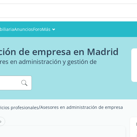
iliaria
Anuncios
Foro
Más
Eventos
ción de empresa en Madrid
Miembros
ores en administración y gestión de
Fotos
/
Asesores en administración de empresa
icios profesionales
o