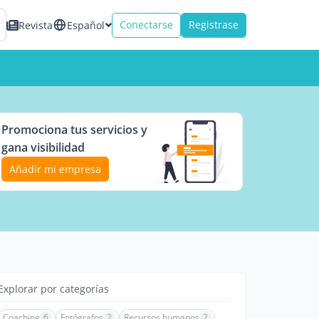
Conectarse
Registrase
Revista
Español
Promociona tus servicios y
gana visibilidad
Añadir mi empresa
Explorar por categorías
Coaching
6
Fotógrafos
2
Recursos humanos
2