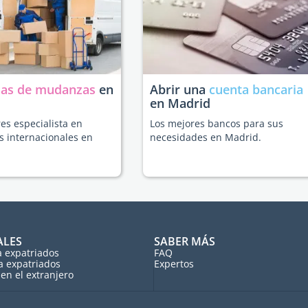
as de mudanzas
en
Abrir una
cuenta bancaria
en Madrid
es especialista en
Los mejores bancos para sus
 internacionales en
necesidades en Madrid.
ALES
SABER MÁS
a expatriados
FAQ
a expatriados
Expertos
en el extranjero