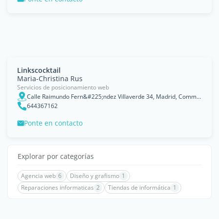
Linkscocktail
Maria-Christina Rus
Servicios de posicionamiento web
Calle Raimundo Fern&#225;ndez Villaverde 34, Madrid, Communauté de Madrid
644367162
Ponte en contacto
Explorar por categorías
Agencia web
6
Diseño y grafismo
1
Reparaciones informaticas
2
Tiendas de informática
1