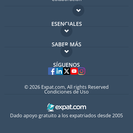
ESENCIALES
Foro para expatriados
SABER MÁS
Guía para expatriados
FAQ
Trabajos en el extranjero
SÍGUENOS
Expertos
© 2026 Expat.com, All rights Reserved
Condiciones de Uso
Dado apoyo gratuito a los expatriados desde 2005