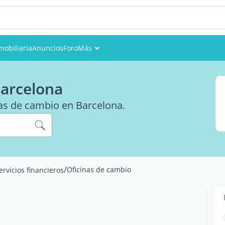
mobiliaria
Anuncios
Foro
Más
Eventos
Barcelona
Miembros
inas de cambio en Barcelona.
Fotos
/
Oficinas de cambio
ervicios financieros