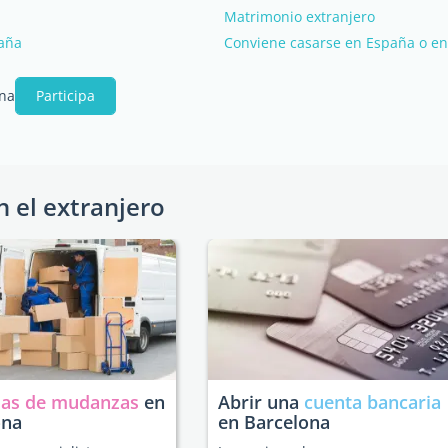
Matrimonio extranjero
paña
Conviene casarse en España o en
ona
Participa
n el extranjero
as de mudanzas
en
Abrir una
cuenta bancaria
ona
en Barcelona