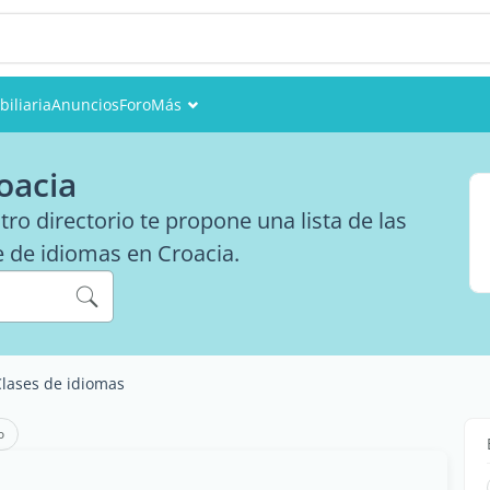
iliaria
Anuncios
Foro
Más
Eventos
oacia
Miembros
o directorio te propone una lista de las
e de idiomas en Croacia.
Fotos
Clases de idiomas
o