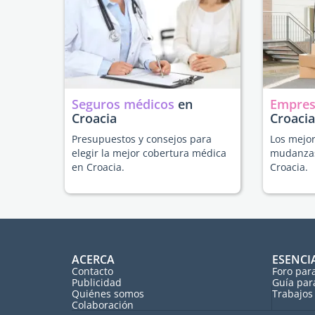
Seguros médicos
en
Empres
Croacia
Croacia
Presupuestos y consejos para
Los mejor
elegir la mejor cobertura médica
mudanzas
en Croacia.
Croacia.
ACERCA
ESENCI
Contacto
Foro par
Publicidad
Guía par
Quiénes somos
Trabajos 
Colaboración