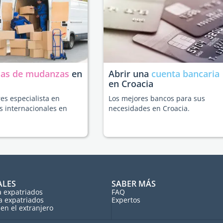
as de mudanzas
en
Abrir una
cuenta bancaria
en Croacia
es especialista en
Los mejores bancos para sus
 internacionales en
necesidades en Croacia.
ALES
SABER MÁS
a expatriados
FAQ
a expatriados
Expertos
en el extranjero