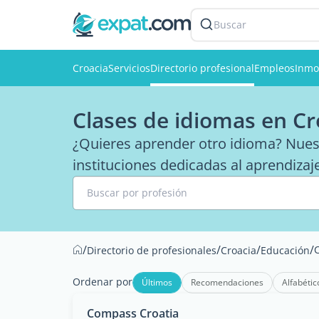
Buscar
Croacia
Servicios
Directorio profesional
Empleos
Inmob
Clases de idiomas en Cr
¿Quieres aprender otro idioma? Nuestr
instituciones dedicadas al aprendizaj
Buscar por profesión
/
/
/
/
Directorio de profesionales
Croacia
Educación
Ordenar por
Últimos
Recomendaciones
Alfabétic
Compass Croatia