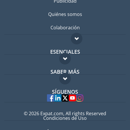
Publicidad
Quiénes somos
Colaboración
ESENCIALES
Foro para expatriados
SABER MÁS
Guía para expatriados
FAQ
Trabajos en el extranjero
SÍGUENOS
Expertos
© 2026 Expat.com, All rights Reserved
Condiciones de Uso