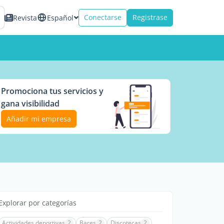
Conectarse
Registrase
Revista
Español
Promociona tus servicios y
gana visibilidad
Añadir mi empresa
Explorar por categorías
Actividades deportivas
2
Bares
2
Discotecas
2