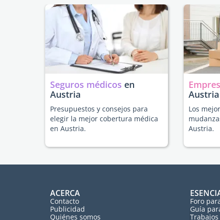
Seguros médicos
en
Empres
Austria
Austria
Presupuestos y consejos para
Los mejor
elegir la mejor cobertura médica
mudanzas
en Austria.
Austria.
ACERCA
ESENCI
Contacto
Foro par
Publicidad
Guía par
Quiénes somos
Trabajos 