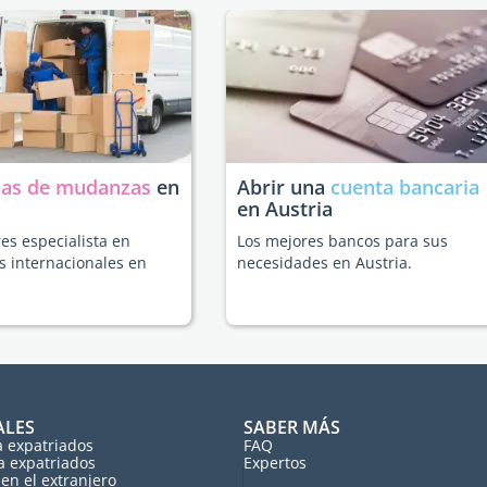
as de mudanzas
en
Abrir una
cuenta bancaria
en Austria
es especialista en
Los mejores bancos para sus
 internacionales en
necesidades en Austria.
ALES
SABER MÁS
a expatriados
FAQ
a expatriados
Expertos
en el extranjero