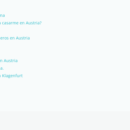
ena
a casarme en Austria?
jeros en Austria
n Austria
a.
n Klagenfurt