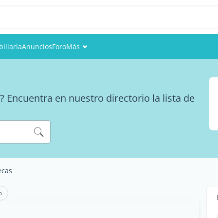
iliaria
Anuncios
Foro
Más
Eventos
Miembros
 Encuentra en nuestro directorio la lista de
Fotos
ecas
o