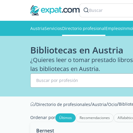
Buscar
Austria
Servicios
Directorio profesional
Empleos
Inmob
Bibliotecas en Austria
¿Quieres leer o tomar prestado libros?
las bibliotecas en Austria.
Buscar por profesión
/
/
/
/
Bibliot
Directorio de profesionales
Austria
Ocio
Ordenar por
Últimos
Recomendaciones
Alfabétic
Bernest