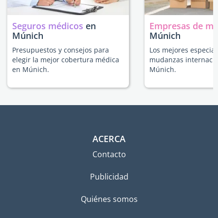
Seguros médicos
en
Empresas de m
Múnich
Múnich
Presupuestos y consejos para
Los mejores especial
elegir la mejor cobertura médica
mudanzas internacio
en Múnich.
Múnich.
ACERCA
Contacto
Publicidad
Quiénes somos