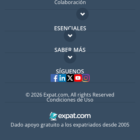
Colaboración
ESENCIALES
Foro para expatriados
SABER MÁS
Guía para expatriados
FAQ
Trabajos en el extranjero
SÍGUENOS
Expertos
© 2026 Expat.com, All rights Reserved
Condiciones de Uso
Dado apoyo gratuito a los expatriados desde 2005