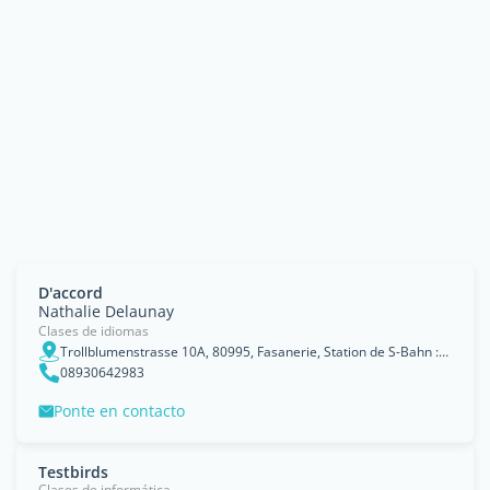
D'accord
Nathalie Delaunay
Clases de idiomas
Trollblumenstrasse 10A, 80995, Fasanerie, Station de S-Bahn : S1 ~ 10 minutes à pied, Munich, Bavaria
08930642983
Ponte en contacto
Testbirds
Clases de informática