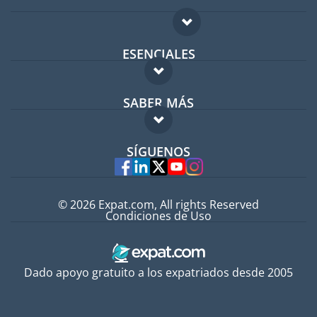
ESENCIALES
Foro para expatriados
SABER MÁS
Guía para expatriados
FAQ
Trabajos en el extranjero
SÍGUENOS
Expertos
© 2026 Expat.com, All rights Reserved
Condiciones de Uso
Dado apoyo gratuito a los expatriados desde 2005