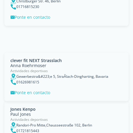
Christburger Str. 46, Berlin
01716815230
Ponte en contacto
clever fit NEXT Strasslach
Anna Roehrmoser
Actividades deportivas
Gewerbestra&#223;e 5, StraÃlach-Dingharting, Bavaria
01626981615
Ponte en contacto
Jones Kenpo
Paul Jones
Actividades deportivas
Randori-Pro Mitte,Chausseestraße 102, Berlin
01721815443