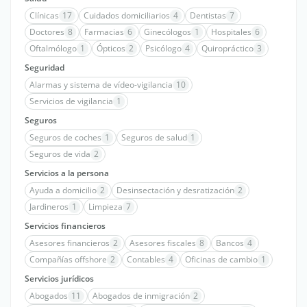
Clínicas
17
Cuidados domiciliarios
4
Dentistas
7
Doctores
8
Farmacias
6
Ginecólogos
1
Hospitales
6
Oftalmólogo
1
Ópticos
2
Psicólogo
4
Quiropráctico
3
Seguridad
Alarmas y sistema de vídeo-vigilancia
10
Servicios de vigilancia
1
Seguros
Seguros de coches
1
Seguros de salud
1
Seguros de vida
2
Servicios a la persona
Ayuda a domicilio
2
Desinsectación y desratización
2
Jardineros
1
Limpieza
7
Servicios financieros
Asesores financieros
2
Asesores fiscales
8
Bancos
4
Compañías offshore
2
Contables
4
Oficinas de cambio
1
Servicios jurídicos
Abogados
11
Abogados de inmigración
2