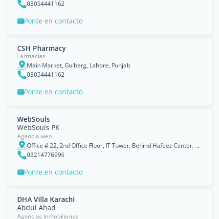
03054441162
Ponte en contacto
CSH Pharmacy
Farmacias
Main Market, Gulberg, Lahore, Punjab
03054441162
Ponte en contacto
WebSouls
WebSouls PK
Agencia web
Office # 22, 2nd Office Floor, IT Tower, Behind Hafeez Center, 73-E-1 Hali Road, Gulberg III, Lahore
03214776996
Ponte en contacto
DHA Villa Karachi
Abdul Ahad
Agencias Inmobiliarias