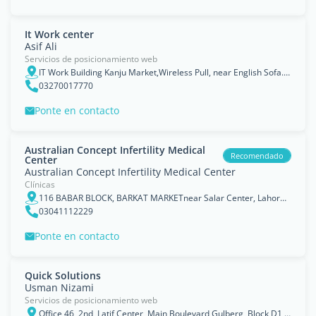
It Work center
Asif Ali
Servicios de posicionamiento web
IT Work Building Kanju Market,Wireless Pull, near English Sofa., Rahīmyār Khān District, Punjab
03270017770
Ponte en contacto
Australian Concept Infertility Medical
Recomendado
Center
Australian Concept Infertility Medical Center
Clínicas
116 BABAR BLOCK, BARKAT MARKETnear Salar Center, Lahore, 54000, Pakistan, Punjab
03041112229
Ponte en contacto
Quick Solutions
Usman Nizami
Servicios de posicionamiento web
Office 46, 2nd, Latif Center, Main Boulevard Gulberg, Block D1 Gulberg III, Lahore, Punjab 54600, Pakistan