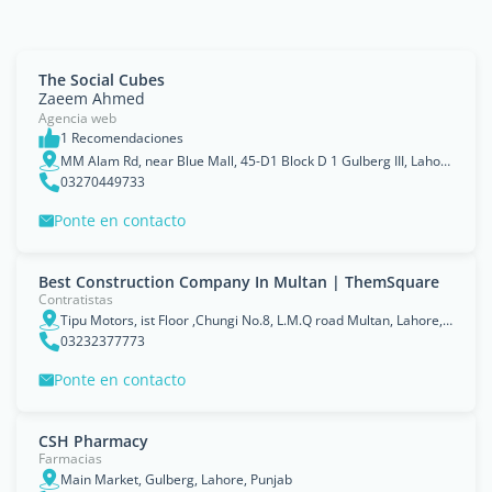
The Social Cubes
Zaeem Ahmed
Agencia web
1 Recomendaciones
MM Alam Rd, near Blue Mall, 45-D1 Block D 1 Gulberg III, Lahore, Punjab 54660
03270449733
Ponte en contacto
Best Construction Company In Multan | ThemSquare
Contratistas
Tipu Motors, ist Floor ,Chungi No.8, L.M.Q road Multan, Lahore, Punjab
03232377773
Ponte en contacto
CSH Pharmacy
Farmacias
Main Market, Gulberg, Lahore, Punjab