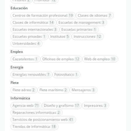
Educación
Centros de formación profesional
19
Clases de idiomas
7
Clases de informática
14
Escuelas de management
3
Escuelas internacionales
3
Escuelas primarias
1
Escuelas privadas
1
Institutos
5
Instrucciones
12
Universidades
4
Empleo
Cazatalentos
1
Oficinas de empleo
12
Web de empleo
10
Energía
Energías renovables
7
Fotovoltaico
1
Flete
Flete aéreo
2
Flete marítimo
2
Mensajeros
3
Informática
Agencia web
71
Diseño y grafismo
17
Impresores
3
Reparaciones informaticas
2
Servicios de posicionamiento web
41
Tiendas de informática
18