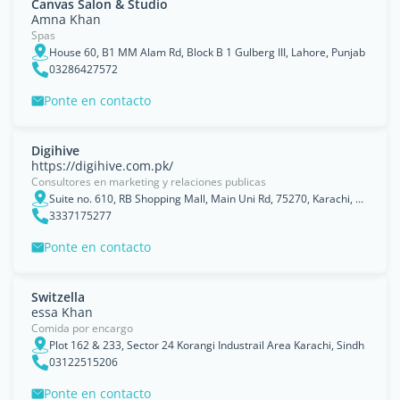
Canvas Salon & Studio
Amna Khan
Spas
House 60, B1 MM Alam Rd, Block B 1 Gulberg III, Lahore, Punjab
03286427572
Ponte en contacto
Digihive
https://digihive.com.pk/
Consultores en marketing y relaciones publicas
Suite no. 610, RB Shopping Mall, Main Uni Rd, 75270, Karachi, Pakistan, Sindh
3337175277
Ponte en contacto
Switzella
essa Khan
Comida por encargo
Plot 162 & 233, Sector 24 Korangi Industrail Area Karachi, Sindh
03122515206
Ponte en contacto