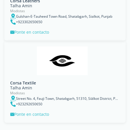
Corsa Leathers
Talha Amin
Modistas
Gulshan-E-Tauheed Town Road, Shatabgarh, Sialkot, Punjab
+923302650650
Ponte en contacto
Corsa Textile
Talha Amin
Modistas
Street No. 4, Fauji Town, Shatabgarh, 51310, Siālkot District, Punjab
+923292650650
Ponte en contacto