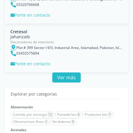
03320766668
Ponte en contacto
Cretesol
Jahanzaib
Decoradores de interiores
Plot # 399 Sector I-9/3, Industrial Area, Islamabad, Pakistan, Islāmābād
03455575894
Ponte en contacto
Ver más
Explorar por categorías
Alimentación
Comida por encargo
12
Panaderías
4
Productos bio
7
Ultramarinos finos
1
Verduleros
9
Animales