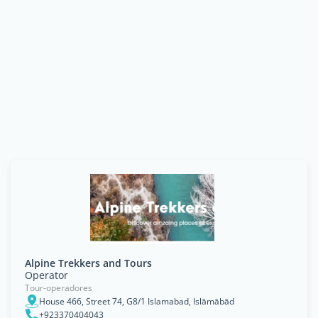
Alpine Trekkers and Tours
Operator
Tour-operadores
House 466, Street 74, G8/1 Islamabad, Islāmābād
+923370404043