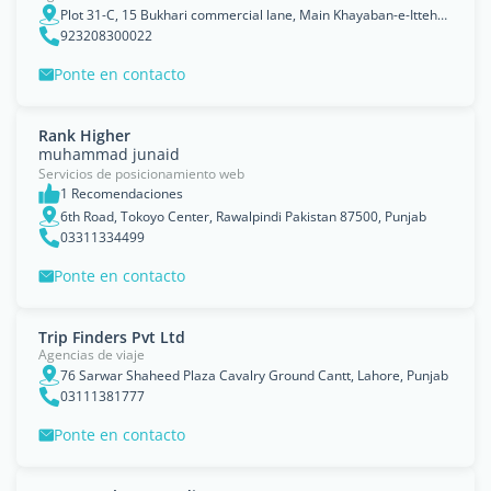
Plot 31-C, 15 Bukhari commercial lane, Main Khayaban-e-Ittehad Road, D.H.A Phase 6, Karachi, Sindh
923208300022
Ponte en contacto
Rank Higher
muhammad junaid
Servicios de posicionamiento web
1 Recomendaciones
6th Road, Tokoyo Center, Rawalpindi Pakistan 87500, Punjab
03311334499
Ponte en contacto
Trip Finders Pvt Ltd
Agencias de viaje
76 Sarwar Shaheed Plaza Cavalry Ground Cantt, Lahore, Punjab
03111381777
Ponte en contacto