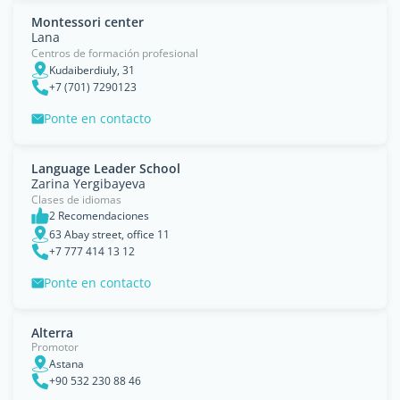
Montessori center
Lana
Centros de formación profesional
Kudaiberdiuly, 31
+7 (701) 7290123
Ponte en contacto
Language Leader School
Zarina Yergibayeva
Clases de idiomas
2 Recomendaciones
63 Abay street, office 11
+7 777 414 13 12
Ponte en contacto
Alterra
Promotor
Astana
+90 532 230 88 46