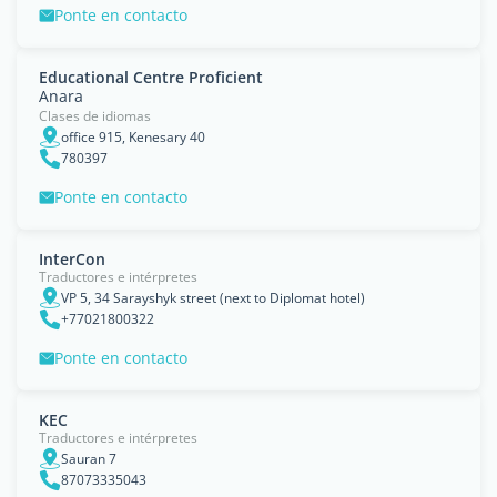
Ponte en contacto
Educational Centre Proficient
Anara
Clases de idiomas
office 915, Kenesary 40
780397
Ponte en contacto
InterCon
Traductores e intérpretes
VP 5, 34 Sarayshyk street (next to Diplomat hotel)
+77021800322
Ponte en contacto
KEC
Traductores e intérpretes
Sauran 7
87073335043