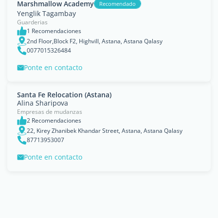
Marshmallow Academy
Recomendado
Yenglik Tagambay
Guarderias
1 Recomendaciones
2nd Floor,Block F2, Highvill, Astana, Astana Qalasy
0077015326484
Ponte en contacto
Santa Fe Relocation (Astana)
Alina Sharipova
Empresas de mudanzas
2 Recomendaciones
22, Kirey Zhanibek Khandar Street, Astana, Astana Qalasy
87713953007
Ponte en contacto