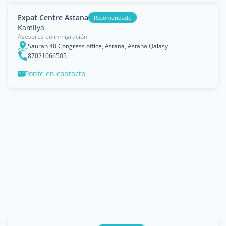
Expat Centre Astana
Recomendado
Kamilya
Asesores en inmigración
Sauran 48 Congress office, Astana, Astana Qalasy
87021066505
Ponte en contacto