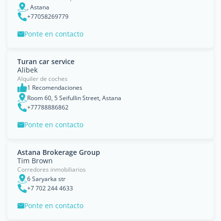
, Astana
+77058269779
Ponte en contacto
Turan car service
Alibek
Alquiler de coches
1 Recomendaciones
Room 60, 5 Seifullin Street, Astana
+77788886862
Ponte en contacto
Astana Brokerage Group
Tim Brown
Corredores inmobiliarios
6 Saryarka str
+7 702 244 4633
Ponte en contacto