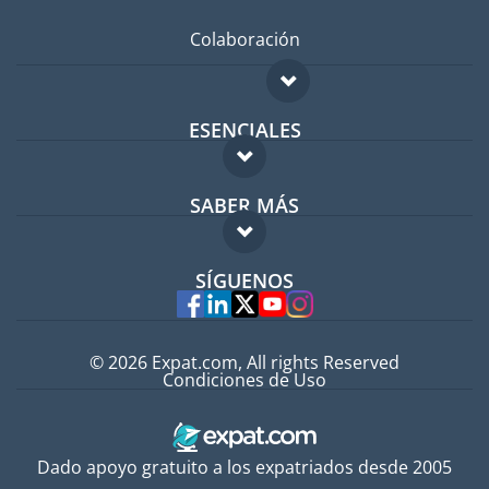
Colaboración
ESENCIALES
Foro para expatriados
SABER MÁS
Guía para expatriados
FAQ
Trabajos en el extranjero
SÍGUENOS
Expertos
© 2026 Expat.com, All rights Reserved
Condiciones de Uso
Dado apoyo gratuito a los expatriados desde 2005