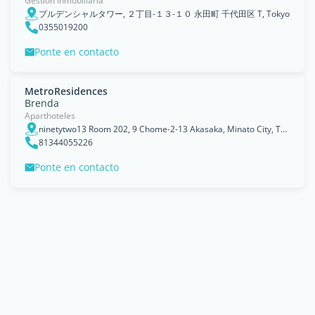
Gestión inmobiliaria
プルデンシャルタワー, ２丁目-１３-１０ 永田町 千代田区 T, Tokyo
0355019200
Ponte en contacto
MetroResidences
Brenda
Aparthoteles
ninetytwo13 Room 202, 9 Chome-2-13 Akasaka, Minato City, Tokyo 107-0052, Japan
81344055226
Ponte en contacto