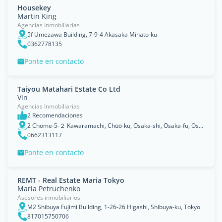
Housekey
Martin King
Agencias Inmobiliarias
5f Umezawa Building, 7-9-4 Akasaka Minato-ku
0362778135
Ponte en contacto
Taiyou Matahari Estate Co Ltd
Vin
Agencias Inmobiliarias
2 Recomendaciones
2 Chome-5-２ Kawaramachi, Chūō-ku, Ōsaka-shi, Ōsaka-fu, Osaka-shi
0662313117
Ponte en contacto
REMT - Real Estate Maria Tokyo
Maria Petruchenko
Asesores inmobiliarios
M2 Shibuya Fujimi Building, 1-26-26 Higashi, Shibuya-ku, Tokyo
817015750706