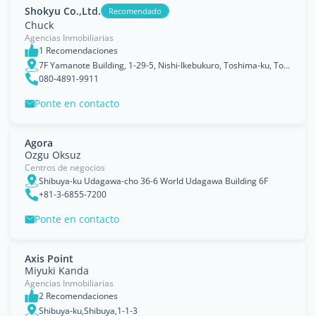
Shokyu Co.,Ltd.
Recomendado
Chuck
Agencias Inmobiliarias
1 Recomendaciones
7F Yamanote Building, 1-29-5, Nishi-Ikebukuro, Toshima-ku, Tokyo 171-0021
080-4891-9911
Ponte en contacto
Agora
Ozgu Oksuz
Centros de negocios
Shibuya-ku Udagawa-cho 36-6 World Udagawa Building 6F
+81-3-6855-7200
Ponte en contacto
Axis Point
Miyuki Kanda
Agencias Inmobiliarias
2 Recomendaciones
Shibuya-ku,Shibuya,1-1-3