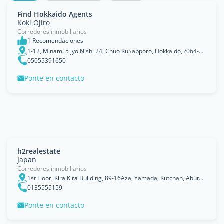
Find Hokkaido Agents
Koki Ojiro
Corredores inmobiliarios
1 Recomendaciones
1-12, Minami 5 jyo Nishi 24, Chuo KuSapporo, Hokkaido, ?064-0805, Hokkaidō
05055391650
Ponte en contacto
h2realestate
Japan
Corredores inmobiliarios
1st Floor, Kira Kira Building, 89-16Aza, Yamada, Kutchan, Abuta, Hokkaido, Japan
0135555159
Ponte en contacto