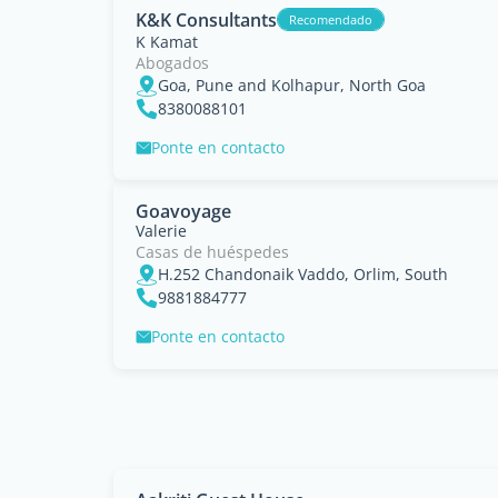
K&K Consultants
Recomendado
K Kamat
Abogados
Goa, Pune and Kolhapur, North Goa
8380088101
Ponte en contacto
Goavoyage
Valerie
Casas de huéspedes
H.252 Chandonaik Vaddo, Orlim, South
9881884777
Ponte en contacto