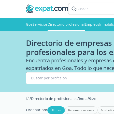
Buscar
Goa
Servicios
Directorio profesional
Empleos
Inmobili
Directorio de empresas 
profesionales para los 
Encuentra profesionales y empresas q
expatriados en Goa. Todo lo que neces
Buscar por profesión
/
/
/
Goa
Directorio de profesionales
India
Ordenar por
Últimos
Recomendaciones
Alfabétic