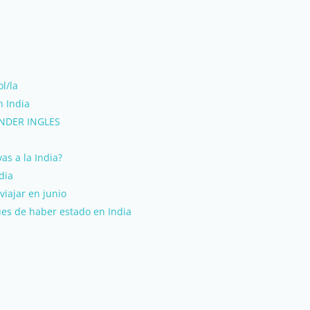
ol/la
n India
ENDER INGLES
as a la India?
dia
viajar en junio
ues de haber estado en India