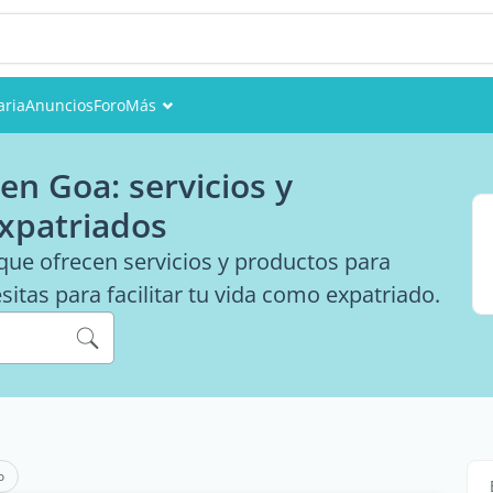
aria
Anuncios
Foro
Más
Eventos
en Goa: servicios y
Miembros
expatriados
Fotos
ue ofrecen servicios y productos para
itas para facilitar tu vida como expatriado.
o