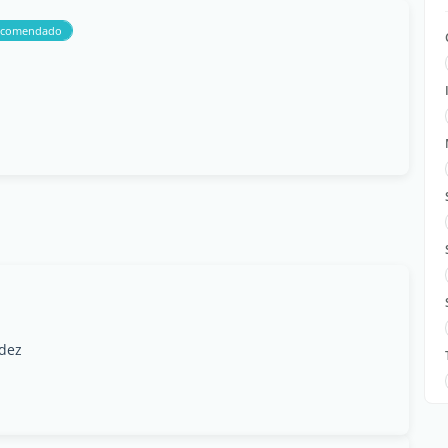
ecomendado
rdez