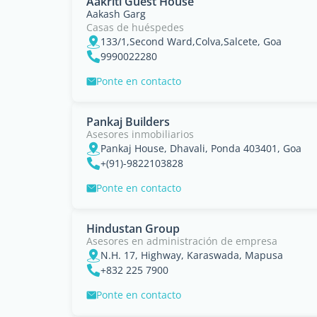
Aakriti Guest House
Aakash Garg
Casas de huéspedes
133/1,Second Ward,Colva,Salcete, Goa
9990022280
Ponte en contacto
Pankaj Builders
Asesores inmobiliarios
Pankaj House, Dhavali, Ponda 403401, Goa
+(91)-9822103828
Ponte en contacto
Hindustan Group
Asesores en administración de empresa
N.H. 17, Highway, Karaswada, Mapusa
+832 225 7900
Ponte en contacto