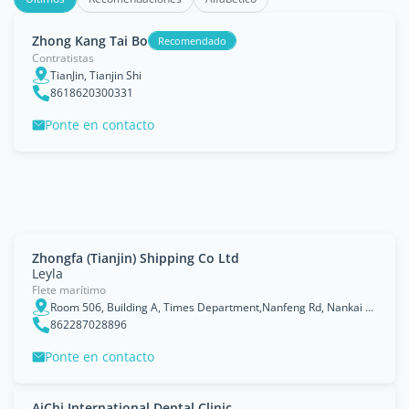
Zhong Kang Tai Bo
Recomendado
Contratistas
TianJin, Tianjin Shi
8618620300331
Ponte en contacto
Zhongfa (Tianjin) Shipping Co Ltd
Leyla
Flete marítimo
Room 506, Building A, Times Department,Nanfeng Rd, Nankai District
862287028896
Ponte en contacto
AiChi International Dental Clinic