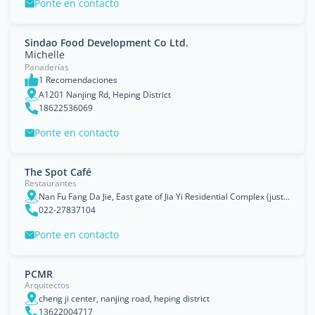
Ponte en contacto
Sindao Food Development Co Ltd.
Michelle
Panaderías
1 Recomendaciones
A1201 Nanjing Rd, Heping District
18622536069
Ponte en contacto
The Spot Café
Restaurantes
Nan Fu Fang Da Jie, East gate of Jia Yi Residential Complex (just off of Dian Tai Dao)Heping District
022-27837104
Ponte en contacto
PCMR
Arquitectos
cheng ji center, nanjing road, heping district
13622004717