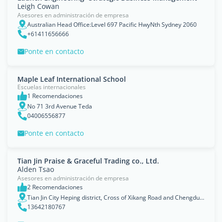
Leigh Cowan
Asesores en administración de empresa
Australian Head Office:Level 697 Pacific HwyNth Sydney 2060
+61411656666
Ponte en contacto
Maple Leaf International School
Escuelas internacionales
1 Recomendaciones
No 71 3rd Avenue Teda
04006556877
Ponte en contacto
Tian Jin Praise & Graceful Trading co., Ltd.
Alden Tsao
Asesores en administración de empresa
2 Recomendaciones
Tian Jin City Heping district, Cross of Xikang Road and Chengdu Street Class Dream?Tower 9 door 1 Room 1201 Post code: 300070
13642180767