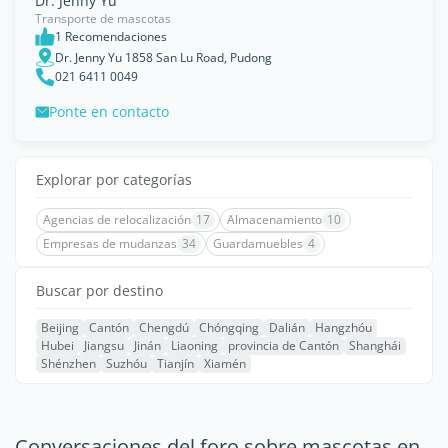
Dr. Jenny Yu
Transporte de mascotas
1 Recomendaciones
Dr. Jenny Yu 1858 San Lu Road, Pudong
021 6411 0049
Ponte en contacto
Explorar por categorías
Agencias de relocalización
17
Almacenamiento
10
Empresas de mudanzas
34
Guardamuebles
4
Buscar por destino
Beijing
Cantón
Chengdú
Chóngqing
Dalián
Hangzhóu
Hubei
Jiangsu
Jinán
Liaoning
provincia de Cantón
Shanghái
Shénzhen
Suzhóu
Tianjín
Xiamén
Conversaciones del foro sobre mascotas en