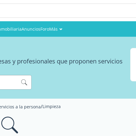
nmobiliaria
Anuncios
Foro
Más
Eventos
Miembros
resas y profesionales que proponen servicios
Fotos
/
Limpieza
ervicios a la persona