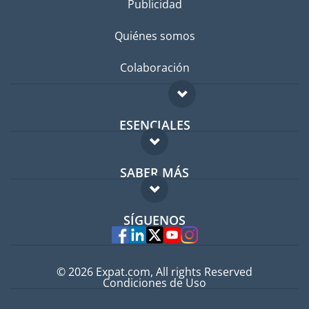
Publicidad
Quiénes somos
Colaboración
ESENCIALES
Foro para expatriados
SABER MÁS
Guía para expatriados
FAQ
Trabajos en el extranjero
SÍGUENOS
Expertos
© 2026 Expat.com, All rights Reserved
Condiciones de Uso