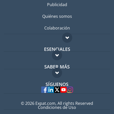
Publicidad
Quiénes somos
Colaboración
ESENCIALES
Foro para expatriados
SABER MÁS
Guía para expatriados
FAQ
Trabajos en el extranjero
SÍGUENOS
Expertos
© 2026 Expat.com, All rights Reserved
Condiciones de Uso