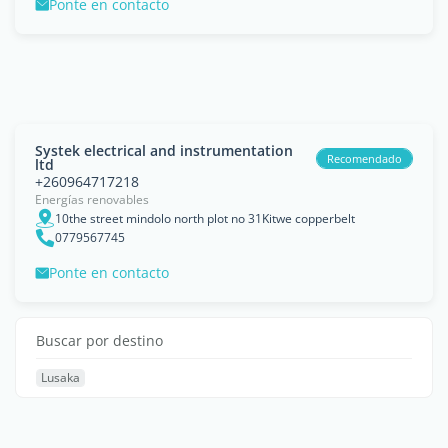
Ponte en contacto
Systek electrical and instrumentation
Recomendado
ltd
+260964717218
Energías renovables
10the street mindolo north plot no 31Kitwe copperbelt
0779567745
Ponte en contacto
Buscar por destino
Lusaka