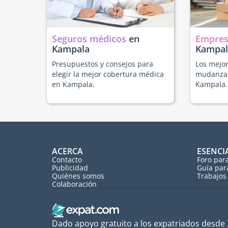
Seguros médicos
en
Empres
Kampala
Kampal
Presupuestos y consejos para
Los mejor
elegir la mejor cobertura médica
mudanzas
en Kampala.
Kampala.
ACERCA
ESENCI
Contacto
Foro par
Publicidad
Guía par
Quiénes somos
Trabajos 
Colaboración
Dado apoyo gratuito a los expatriados desde