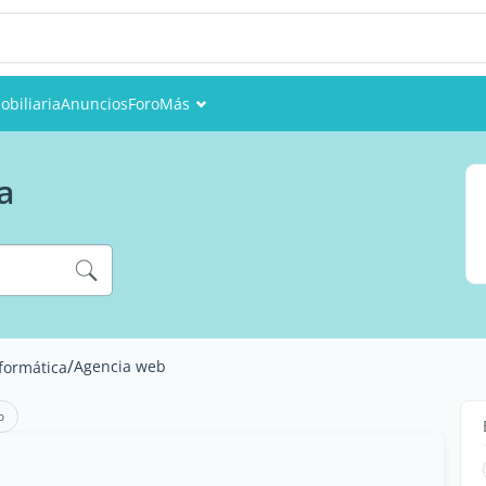
obiliaria
Anuncios
Foro
Más
Eventos
a
Miembros
Fotos
/
Agencia web
formática
o