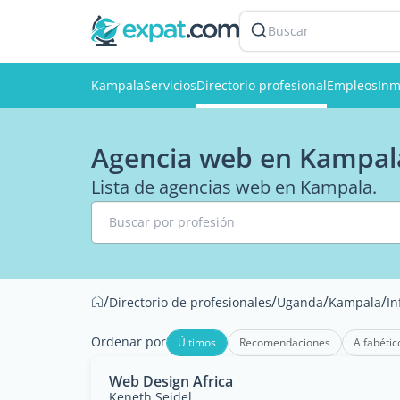
Buscar
Kampala
Servicios
Directorio profesional
Empleos
Inm
Agencia web en Kampal
Lista de agencias web en Kampala.
Buscar por profesión
/
/
/
/
Directorio de profesionales
Uganda
Kampala
In
Ordenar por
Últimos
Recomendaciones
Alfabétic
Web Design Africa
Keneth Seidel