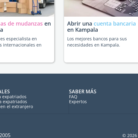
as de mudanzas
en
Abrir una
cuenta bancaria
a
en Kampala
es especialista en
Los mejores bancos para sus
 internacionales en
necesidades en Kampala.
ALES
SABER MÁS
a expatriados
FAQ
a expatriados
Expertos
en el extranjero
 2005
© 2026 