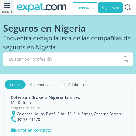
Conectarse
Registrase
MENU
Seguros en Nigeria
Encuentra debajo la lista de las compañías de
seguros en Nigeria.
Buscar por profesión
Últimos
Recomendaciones
Alfabético
Colenson Brokers Nigeria Limited
Mr Kelechi
Seguros de salud
Colenson House, Plot 6, Block 13, ELM Street, Osborne Foreshore Estate Ikoyi lagos
08132241178
Ponte en contacto