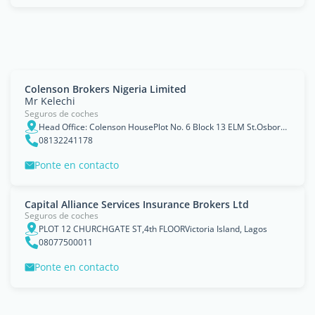
Colenson Brokers Nigeria Limited
Mr Kelechi
Seguros de coches
Head Office: Colenson HousePlot No. 6 Block 13 ELM St.Osborne Foreshore Estate Phase 2,Ikoyi, Lagos.
08132241178
Ponte en contacto
Capital Alliance Services Insurance Brokers Ltd
Seguros de coches
PLOT 12 CHURCHGATE ST,4th FLOORVictoria Island, Lagos
08077500011
Ponte en contacto