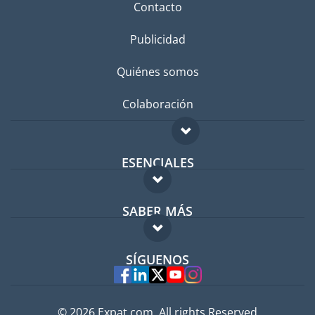
Contacto
Publicidad
Quiénes somos
Colaboración
ESENCIALES
Foro para expatriados
SABER MÁS
Guía para expatriados
FAQ
Trabajos en el extranjero
SÍGUENOS
Expertos
© 2026 Expat.com, All rights Reserved