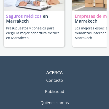
Seguros médicos
en
Empresas de m
Marrakech
Marrakech
Presupuestos y consejos para
Los mejores especial
elegir la mejor cobertura médica
mudanzas internacio
en Marrakech.
Marrakech.
ACERCA
Contacto
Publicidad
Quiénes somos