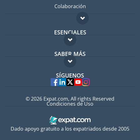
Colaboración
ESENCIALES
Foro para expatriados
SABER MÁS
Guía para expatriados
FAQ
Trabajos en el extranjero
SÍGUENOS
Expertos
© 2026 Expat.com, All rights Reserved
Condiciones de Uso
Dado apoyo gratuito a los expatriados desde 2005