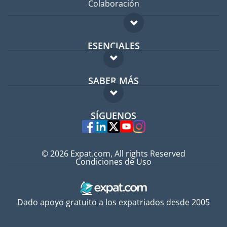
Colaboración
ESENCIALES
Foro para expatriados
SABER MÁS
Guía para expatriados
FAQ
Trabajos en el extranjero
SÍGUENOS
Expertos
© 2026 Expat.com, All rights Reserved
Condiciones de Uso
Dado apoyo gratuito a los expatriados desde 2005