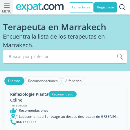
Conectarse
Registrase
MENU
Terapeuta en Marrakech
Encuentra la lista de los terapeutas en
Marrakech.
Buscar por profesión
Últimos
Recomendaciones
Alfabético
Réflexologie Planta
Recomendado
Celine
Terapeuta
1 Recomendaciones
1 Lotissement au 1er étage au dessus des locaux de GREENING ENERGY\n839 Al Massar, Marrakech
0663731327