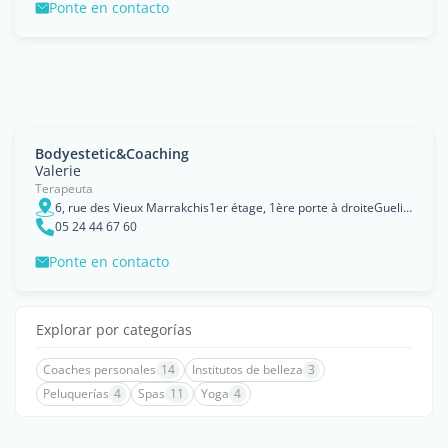
Ponte en contacto
Bodyestetic&Coaching
Valerie
Terapeuta
6, rue des Vieux Marrakchis1er étage, 1ère porte à droiteGueliz, Marrakech
05 24 44 67 60
Ponte en contacto
Explorar por categorías
Coaches personales
14
Institutos de belleza
3
Peluquerías
4
Spas
11
Yoga
4