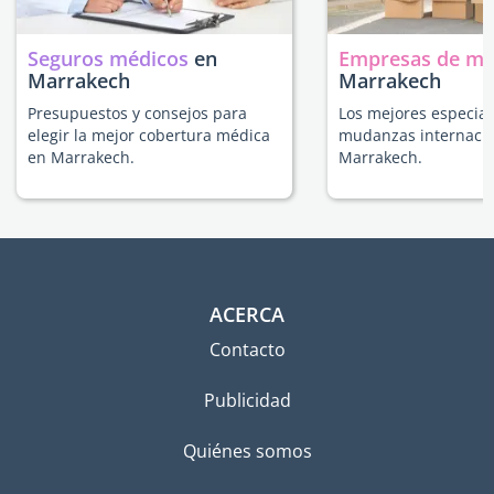
Seguros médicos
en
Empresas de m
Marrakech
Marrakech
Presupuestos y consejos para
Los mejores especial
elegir la mejor cobertura médica
mudanzas internacio
en Marrakech.
Marrakech.
ACERCA
Contacto
Publicidad
Quiénes somos