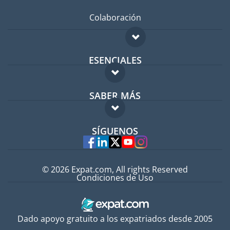
Colaboración
ESENCIALES
Foro para expatriados
SABER MÁS
Guía para expatriados
FAQ
Trabajos en el extranjero
SÍGUENOS
Expertos
© 2026 Expat.com, All rights Reserved
Condiciones de Uso
Dado apoyo gratuito a los expatriados desde 2005