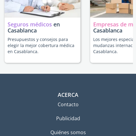
Seguros médicos
en
Empresas de m
Casablanca
Casablanca
Presupuestos y consejos para
Los mejores especial
elegir la mejor cobertura médica
mudanzas internacio
en Casablanca.
Casablanca.
ACERCA
Contacto
Publicidad
Quiénes somos