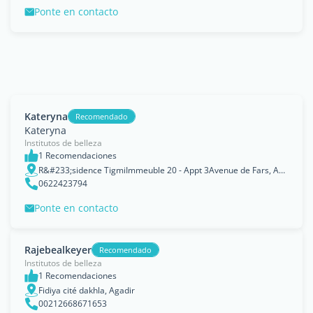
Ponte en contacto
Kateryna
Recomendado
Kateryna
Institutos de belleza
1 Recomendaciones
R&#233;sidence TigmiImmeuble 20 - Appt 3Avenue de Fars, Agadir, Souss-Massa-Drâa
0622423794
Ponte en contacto
Rajebealkeyer
Recomendado
Institutos de belleza
1 Recomendaciones
Fidiya cité dakhla, Agadir
00212668671653