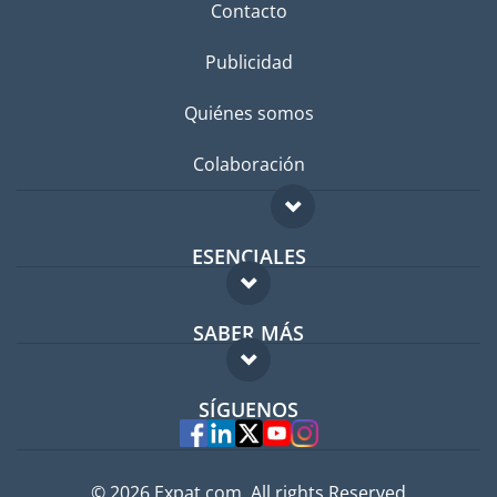
Contacto
Publicidad
Quiénes somos
Colaboración
ESENCIALES
Foro para expatriados
SABER MÁS
Guía para expatriados
FAQ
Trabajos en el extranjero
SÍGUENOS
Expertos
© 2026 Expat.com, All rights Reserved