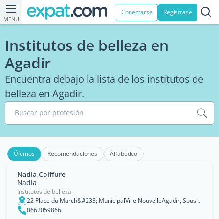
Conectarse
Registrase
MENU
Institutos de belleza en
Agadir
Encuentra debajo la lista de los institutos de
belleza en Agadir.
Buscar por profesión
Últimos
Recomendaciones
Alfabético
Nadia Coiffure
Nadia
Institutos de belleza
22 Place du March&#233; MunicipalVille NouvelleAgadir, Souss-Massa-Drâa
0662059866