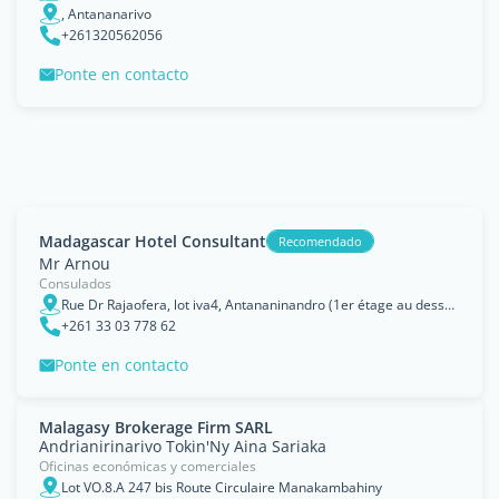
, Antananarivo
+261320562056
Ponte en contacto
Madagascar Hotel Consultant
Recomendado
Mr Arnou
Consulados
Rue Dr Rajaofera, lot iva4, Antananinandro (1er étage au dessus de Pc Up Grade), 101, Antananarivo
+261 33 03 778 62
Ponte en contacto
Malagasy Brokerage Firm SARL
Andrianirinarivo Tokin'Ny Aina Sariaka
Oficinas económicas y comerciales
Lot VO.8.A 247 bis Route Circulaire Manakambahiny