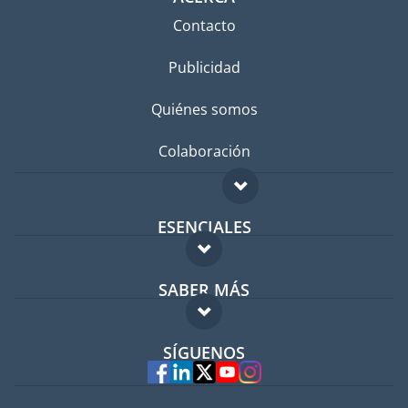
Contacto
Publicidad
Quiénes somos
Colaboración
ESENCIALES
Foro para expatriados
SABER MÁS
Guía para expatriados
FAQ
Trabajos en el extranjero
SÍGUENOS
Expertos