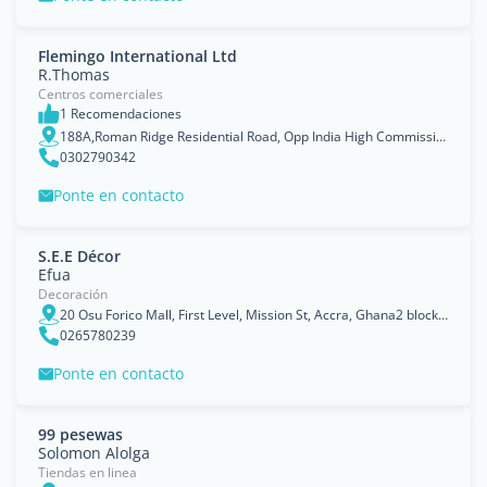
Flemingo International Ltd
R.Thomas
Centros comerciales
1 Recomendaciones
188A,Roman Ridge Residential Road, Opp India High Commission, Near Jack n Jill School, Accra, Ghana
0302790342
Ponte en contacto
S.E.E Décor
Efua
Decoración
20 Osu Forico Mall, First Level, Mission St, Accra, Ghana2 blocks away from Papaye Down
0265780239
Ponte en contacto
99 pesewas
Solomon Alolga
Tiendas en linea