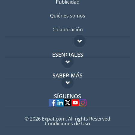
Publicidad
Quiénes somos
Colaboración
ESENCIALES
Foro para expatriados
SABER MÁS
Guía para expatriados
FAQ
Trabajos en el extranjero
SÍGUENOS
Expertos
© 2026 Expat.com, All rights Reserved
Condiciones de Uso