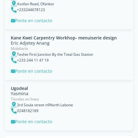
Asofan Road, Ofankor
+233244678123
Ponte en contacto
Kane Kwei Carpentry Workhop- menuiserie design
Eric Adjetey Anang
Mobiliario
Teshie First Junction By the Total Gas Station
+233 244 11 47 19
Ponte en contacto
Ugodeal
Yasmina
Tiendas en linea
3rd Soula street n9North Labone
0248182189
Ponte en contacto