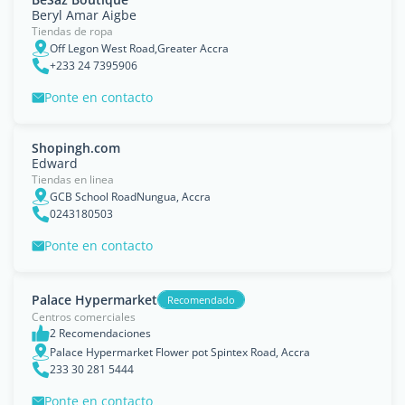
Beryl Amar Aigbe
Tiendas de ropa
Off Legon West Road,Greater Accra
+233 24 7395906
Ponte en contacto
Shopingh.com
Edward
Tiendas en linea
GCB School RoadNungua, Accra
0243180503
Ponte en contacto
Palace Hypermarket
Recomendado
Centros comerciales
2 Recomendaciones
Palace Hypermarket Flower pot Spintex Road, Accra
233 30 281 5444
Ponte en contacto