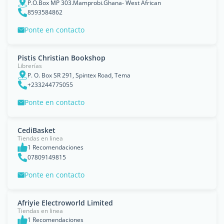
P.O.Box MP 303.Mamprobi.Ghana- West African
8593584862
Ponte en contacto
Pistis Christian Bookshop
Librerías
P. O. Box SR 291, Spintex Road, Tema
+233244775055
Ponte en contacto
CediBasket
Tiendas en linea
1 Recomendaciones
07809149815
Ponte en contacto
Afriyie Electroworld Limited
Tiendas en linea
1 Recomendaciones