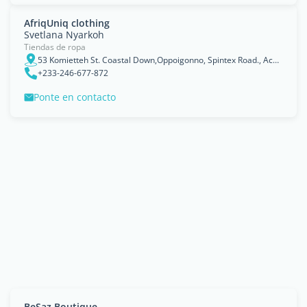
AfriqUniq clothing
Svetlana Nyarkoh
Tiendas de ropa
53 Komietteh St. Coastal Down,Oppoigonno, Spintex Road., Accra
+233-246-677-872
Ponte en contacto
BeSaz Boutique