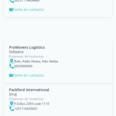
00251114404440
Ponte en contacto
ProMovers Logistics
Soliyana
Empresas de mudanzas
Bole, Addis Ababa, Adis Abeba
0929909090
Ponte en contacto
Packford International
Siraj
Empresas de mudanzas
P.O.Box 2355 code 1110
+251116635651