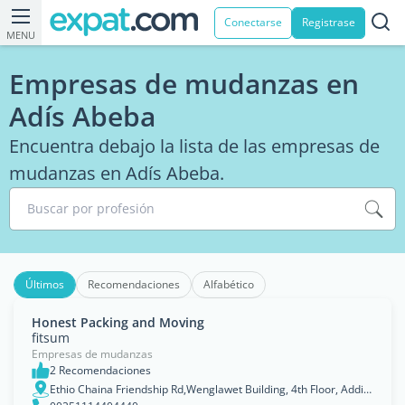
Conectarse
Registrase
MENU
Empresas de mudanzas en
Adís Abeba
Encuentra debajo la lista de las empresas de
mudanzas en Adís Abeba.
Buscar por profesión
Últimos
Recomendaciones
Alfabético
Honest Packing and Moving
fitsum
Empresas de mudanzas
2 Recomendaciones
Ethio Chaina Friendship Rd,Wenglawet Building, 4th Floor, Addis Ababa, Adis Abeba