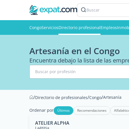
Buscar
Congo
Servicios
Directorio profesional
Empleos
Inmobi
Artesanía en el Congo
Encuentra debajo la lista de las empr
Buscar por profesión
/
/
/
Artesanía
Directorio de profesionales
Congo
Ordenar por
Últimos
Recomendaciones
Alfabétic
ATELIER ALPHA
Laëtitia