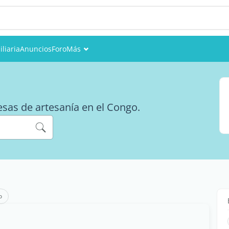
liaria
Anuncios
Foro
Más
Eventos
Miembros
esas de artesanía en el Congo.
Fotos
o