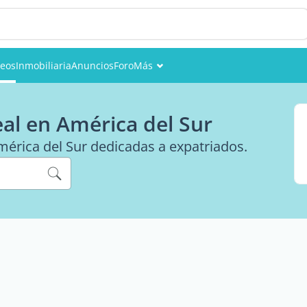
eos
Inmobiliaria
Anuncios
Foro
Más
Eventos
eal en América del Sur
Miembros
érica del Sur dedicadas a expatriados.
Fotos