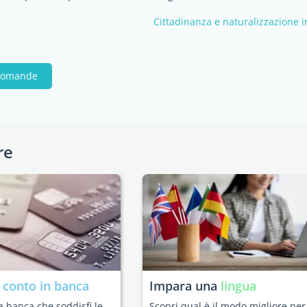
Cittadinanza e naturalizzazione 
 domande
re
n
conto in banca
Impara una
lingua
a banca che soddisfi le
Scopri qual è il modo migliore per