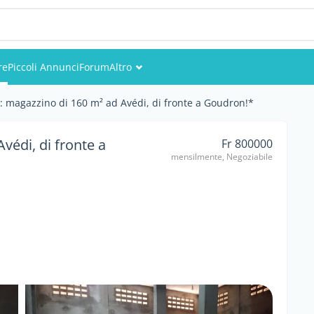
re
Piccoli Annunci
Forum
Altro
Eventi
: magazzino di 160 m² ad Avédi, di fronte a Goudron!*
Utenti
védi, di fronte a
Fr 800000
mensilmente, Negoziabile
Foto