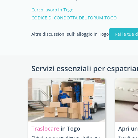
Cerco lavoro in Togo
CODICE DI CONDOTTA DEL FORUM TOGO
Altre discussioni sull' alloggio in Togo
Fai le tue
Servizi essenziali per espatria
Traslocare
in Togo
Apri u
Chiedi un preventivo gratuito per
Scegli un