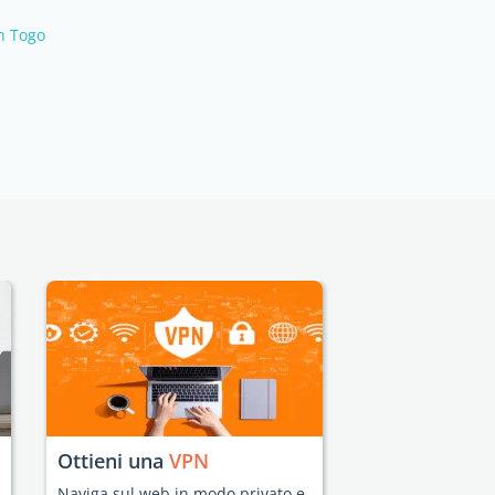
in Togo
Ottieni una
VPN
Naviga sul web in modo privato e