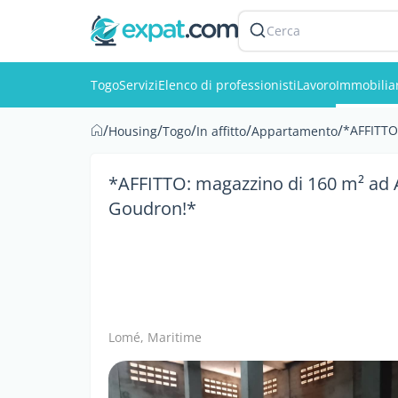
Cerca
Togo
Servizi
Elenco di professionisti
Lavoro
Immobilia
/
/
/
/
/
*AFFITTO
Housing
Togo
In affitto
Appartamento
*AFFITTO: magazzino di 160 m² ad A
Goudron!*
Lomé, Maritime