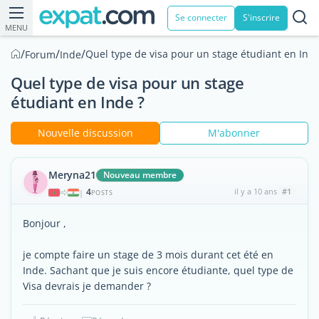
Se connecter
S'inscrire
MENU
/
/
/
Quel type de visa pour un stage étudiant en Inde
Forum
Inde
Quel type de visa pour un stage
étudiant en Inde ?
Nouvelle discussion
M'abonner
Meryna21
Nouveau membre
4
il y a 10 ans
#1
|
POSTS
Bonjour ,
je compte faire un stage de 3 mois durant cet été en
Inde. Sachant que je suis encore étudiante, quel type de
Visa devrais je demander ?