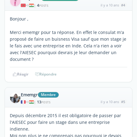
4
il y a 10 ans
#4
|
POSTS
Bonjour ,
Merci ememgr pour ta réponse. En effet le consulat m'a
proposé de faire un buisness Visa sauf que mon stage je
le fais avec une entreprise en Inde. Cela n'a rien a voir
avec l'AIESEC pourquoi devrais je leur demander un
document ?
Réagir
Répondre
Ememgr
Membre
13
il y a 10 ans
#5
|
POSTS
Depuis décembre 2015 il est obligatoire de passer par
l'AIESEC pour faire un stage dans une entreprise
indienne.
Moi non plus je ne comprenais pas pourquoi je devais