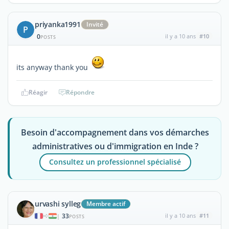
priyanka1991
Invité
P
0
il y a 10 ans
#10
POSTS
its anyway thank you
Réagir
Répondre
Besoin d'accompagnement dans vos démarches
administratives ou d'immigration en Inde ?
Consultez un professionnel spécialisé
urvashi sylleg
Membre actif
33
il y a 10 ans
#11
|
POSTS