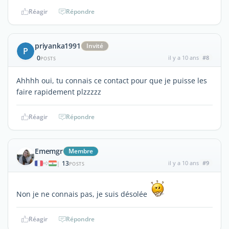
Réagir
Répondre
priyanka1991
Invité
P
0
il y a 10 ans
#8
POSTS
Ahhhh oui, tu connais ce contact pour que je puisse les
faire rapidement plzzzzz
Réagir
Répondre
Ememgr
Membre
13
il y a 10 ans
#9
|
POSTS
Non je ne connais pas, je suis désolée
Réagir
Répondre