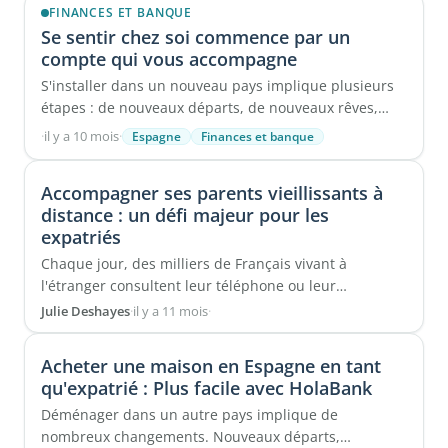
FINANCES ET BANQUE
Se sentir chez soi commence par un
compte qui vous accompagne
S'installer dans un nouveau pays implique plusieurs
étapes : de nouveaux départs, de nouveaux rêves,
mais aussi de ...
·
il y a 10 mois
·
Espagne
Finances et banque
Accompagner ses parents vieillissants à
distance : un défi majeur pour les
expatriés
Chaque jour, des milliers de Français vivant à
l'étranger consultent leur téléphone ou leur
ordinateur pour ...
Julie Deshayes
·
il y a 11 mois
·
Acheter une maison en Espagne en tant
qu'expatrié : Plus facile avec HolaBank
Déménager dans un autre pays implique de
nombreux changements. Nouveaux départs,