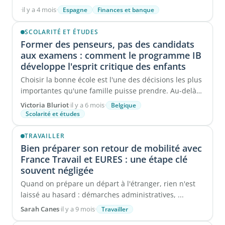
Un mélange ...
·
il y a 4 mois
·
Espagne
Finances et banque
SCOLARITÉ ET ÉTUDES
Former des penseurs, pas des candidats
aux examens : comment le programme IB
développe l'esprit critique des enfants
Choisir la bonne école est l'une des décisions les plus
importantes qu'une famille puisse prendre. Au-delà
des ...
Victoria Bluriot
·
il y a 6 mois
·
Belgique
Scolarité et études
TRAVAILLER
Bien préparer son retour de mobilité avec
France Travail et EURES : une étape clé
souvent négligée
Quand on prépare un départ à l'étranger, rien n'est
laissé au hasard : démarches administratives, ...
Sarah Canes
·
il y a 9 mois
·
Travailler