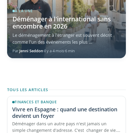
À LA UNE
Déménager à l'international sans
encombre en 2026
Le déménagement à l'étranger est souvent décrit
comme l'un des événements les plus ...
Par
Jenni Seddon
·
il y a 4 mois
·
6 min
TOUS LES ARTICLES
FINANCES ET BANQUE
Vivre en Espagne : quand une destination
devient un foyer
Déménager dans un autre pays n'est jamais un
simple changement d'adresse. C'est changer de vie.