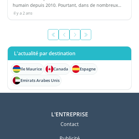
humain depuis 2010. Pourtant, dans de nombreux
endroits, ...
·
il y a 2 ans
·
L'actualité par destination
Ile Maurice
Canada
Espagne
Emirats Arabes Unis
L'ENTREPRISE
Contact
Publicité