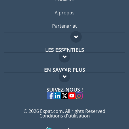
A propos
Partenariat
LES ESSENTIELS
Forum expatriés
EN SAVOIR PLUS
Guides pays
FAQ
Offres d'emploi
SUIVEZ-NOUS !
Experts
© 2026 Expat.com, All rights Reserved
Conditions d'utilisation