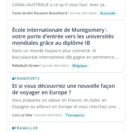
CANAL+AUSTRALIE a ce qu'il vous faut. Avec sa
nouvelle formule d'abonnement EASY ...
Yann-Areiti Roussin-Bouchard
·
l'année dernière
·
Australie
École internationale de Montgomery :
votre porte d'entrée vers les universités
mondiales grâce au diplôme IB
Dans un monde toujours plus connecté, le
baccalauréat international (IB) gagne en pertinence,
en proposant une formation rigoureuse qui ...
Rebekah Green
·
l'année dernière
·
Belgique
TRANSPORTS
Et si vous découvriez une nouvelle façon
de voyager en Europe ?
Vous préparez un séjour en France, en Italie, en
Espagne ou ailleurs en Europe et vous cherchez une
solution de mobilité ...
Loic Le Ster
·
l'année dernière
·
Transports
TRAVAILLER