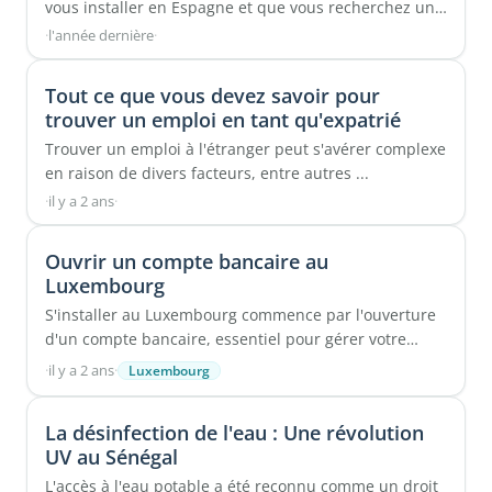
vous installer en Espagne et que vous recherchez un
financement pour acheter un ...
·
l'année dernière
·
Tout ce que vous devez savoir pour
trouver un emploi en tant qu'expatrié
Trouver un emploi à l'étranger peut s'avérer complexe
en raison de divers facteurs, entre autres ...
·
il y a 2 ans
·
Ouvrir un compte bancaire au
Luxembourg
S'installer au Luxembourg commence par l'ouverture
d'un compte bancaire, essentiel pour gérer votre
salaire, vos dépenses ...
·
il y a 2 ans
·
Luxembourg
La désinfection de l'eau : Une révolution
UV au Sénégal
L'accès à l'eau potable a été reconnu comme un droit