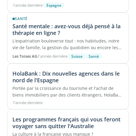
nouvelles routines, nouveaux ...
·
l'année dernière
·
Espagne
SANTÉ
Santé mentale : avez-vous déjà pensé à la
thérapie en ligne ?
L'expatriation bouleverse tout : nos habitudes, notre
vie de famille, la gestion du quotidien ou encore les
liens avec nos proches. Changer ...
Les Toises AG
·
l'année dernière
·
Suisse
Santé
HolaBank : Dix nouvelles agences dans le
nord de l'Espagne
Portée par la croissance du tourisme et l'achat de
biens immobiliers par des clients étrangers, HolaBank
a décidé ...
·
l'année dernière
·
Les programmes français qui vous feront
voyager sans quitter l'Australie
La culture à la française vous manque ?