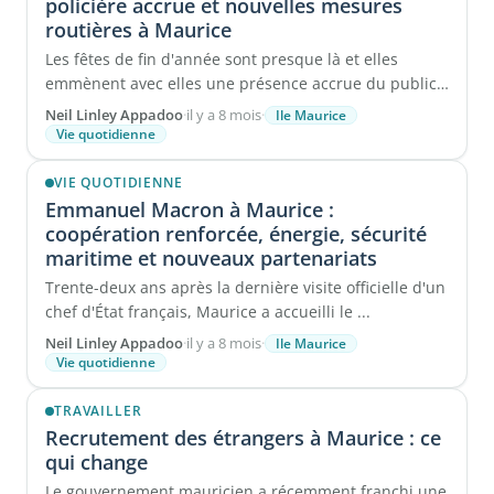
policière accrue et nouvelles mesures
routières à Maurice
Les fêtes de fin d'année sont presque là et elles
emmènent avec elles une présence accrue du public
dans les ...
Neil Linley Appadoo
·
il y a 8 mois
·
Ile Maurice
Vie quotidienne
VIE QUOTIDIENNE
Emmanuel Macron à Maurice :
coopération renforcée, énergie, sécurité
maritime et nouveaux partenariats
Trente-deux ans après la dernière visite officielle d'un
chef d'État français, Maurice a accueilli le ...
Neil Linley Appadoo
·
il y a 8 mois
·
Ile Maurice
Vie quotidienne
TRAVAILLER
Recrutement des étrangers à Maurice : ce
qui change
Le gouvernement mauricien a récemment franchi une