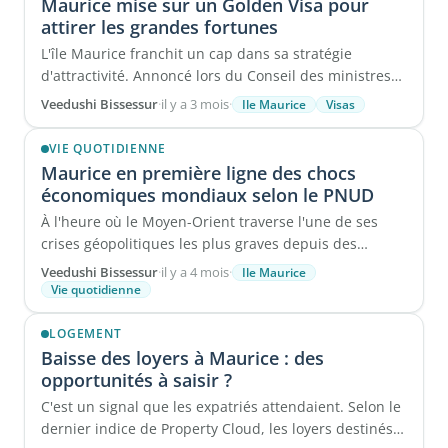
Maurice mise sur un Golden Visa pour
attirer les grandes fortunes
L'île Maurice franchit un cap dans sa stratégie
d'attractivité. Annoncé lors du Conseil des ministres
du 10 avril ...
Veedushi Bissessur
·
il y a 3 mois
·
Ile Maurice
Visas
VIE QUOTIDIENNE
Maurice en première ligne des chocs
économiques mondiaux selon le PNUD
À l'heure où le Moyen-Orient traverse l'une de ses
crises géopolitiques les plus graves depuis des
décennies, ...
Veedushi Bissessur
·
il y a 4 mois
·
Ile Maurice
Vie quotidienne
LOGEMENT
Baisse des loyers à Maurice : des
opportunités à saisir ?
C'est un signal que les expatriés attendaient. Selon le
dernier indice de Property Cloud, les loyers destinés