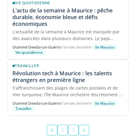
VIE QUOTIDIENNE
L'actu de la semaine à Maurice : pêche
durable, économie bleue et défis
économiques
L'actualité de la semaine à Maurice est marquée par
des avancées dans plusieurs domaines. Le pays
renforce la lutte ...
Oummé Deedarun-Guérin
·
l'année dernière
·
Ile Maurice
Vie quotidienne
TRAVAILLER
Révolution tech à Maurice : les talents
étrangers en première ligne
S'affranchissant des plages de cartes postales et de
mer turquoise, l'île Maurice orchestre discrètement sa
révolution ...
Oummé Deedarun-Guérin
·
l'année dernière
·
Ile Maurice
Travailler