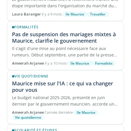
étape importante dans l'organisation du marché du
recrutement ...
Laura Baranger
·
il y a 9 mois
·
Ile Maurice
Travailler
FORMALITÉS
Pas de suspension des mariages mixtes à
Maurice, clarifie le gouvernement
Il s'agit d'une mise au point nécessaire face aux
rumeurs. Début septembre, une partie de la presse
mauricienne a ...
Ameerah Arjanee
·
il y a 10 mois
·
Ile Maurice
Formalités
VIE QUOTIDIENNE
Maurice mise sur l'IA : ce qui va changer
pour vous
Le budget national 2025-2026, présenté en juin
dernier par le gouvernement mauricien, accorde une
place centrale au rôle futur de ...
Ameerah Arjanee
·
l'année dernière
·
Ile Maurice
Vie quotidienne
SCOLARITÉ ET ÉTUDES