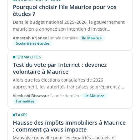
Pourquoi choisir l'île Maurice pour vos
études ?
Dans le budget national 2025–2026, le gouvernement
mauricien a annoncé son intention d'investir
plusieurs millions de roupies dans ...
Ameerah Arjanee
·
l'année dernière
·
Ile Maurice
Scolarité et études
FORMALITÉS
Test du vote par Internet : devenez
volontaire à Maurice
Alors que les élections consulaires de 2026
approchent, les autorités françaises se préparent à
renforcer les ...
Veedushi Bissessur
·
l'année dernière
·
Ile Maurice
Formalités
TAXES
Hausse des impôts immobiliers à Maurice
: comment ça vous impacte
Mauvaise nouvelle pour les expatriés – actuels et