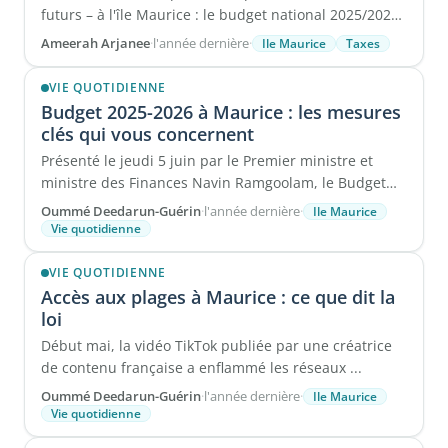
futurs – à l'île Maurice : le budget national 2025/2026,
...
Ameerah Arjanee
·
l'année dernière
·
Ile Maurice
Taxes
VIE QUOTIDIENNE
Budget 2025-2026 à Maurice : les mesures
clés qui vous concernent
Présenté le jeudi 5 juin par le Premier ministre et
ministre des Finances Navin Ramgoolam, le Budget
2025-2026 marque un tournant ...
Oummé Deedarun-Guérin
·
l'année dernière
·
Ile Maurice
Vie quotidienne
VIE QUOTIDIENNE
Accès aux plages à Maurice : ce que dit la
loi
Début mai, la vidéo TikTok publiée par une créatrice
de contenu française a enflammé les réseaux ...
Oummé Deedarun-Guérin
·
l'année dernière
·
Ile Maurice
Vie quotidienne