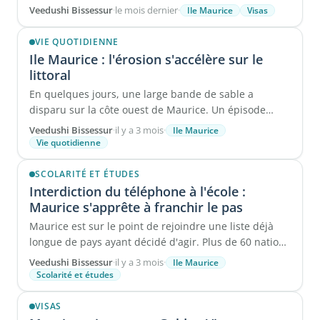
contexte économique qui se ...
Veedushi Bissessur
·
le mois dernier
·
Ile Maurice
Visas
VIE QUOTIDIENNE
Ile Maurice : l'érosion s'accélère sur le
littoral
En quelques jours, une large bande de sable a
disparu sur la côte ouest de Maurice. Un épisode
brutal qui révèle une ...
Veedushi Bissessur
·
il y a 3 mois
·
Ile Maurice
Vie quotidienne
SCOLARITÉ ET ÉTUDES
Interdiction du téléphone à l'école :
Maurice s'apprête à franchir le pas
Maurice est sur le point de rejoindre une liste déjà
longue de pays ayant décidé d'agir. Plus de 60 nations
ont ...
Veedushi Bissessur
·
il y a 3 mois
·
Ile Maurice
Scolarité et études
VISAS