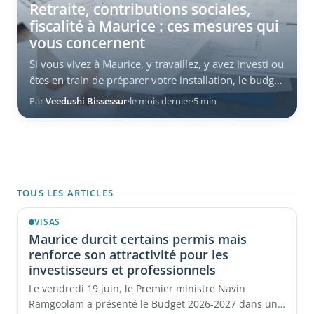
Retraite, contributions sociales,
fiscalité à Maurice : ces mesures qui
vous concernent
Si vous vivez à Maurice, y travaillez, y avez investi ou
êtes en train de préparer votre installation, le budget
2026-2027 vous ...
Par
Veedushi Bissessur
·
le mois dernier
·
5 min
TOUS LES ARTICLES
VISAS
Maurice durcit certains permis mais
renforce son attractivité pour les
investisseurs et professionnels
Le vendredi 19 juin, le Premier ministre Navin
Ramgoolam a présenté le Budget 2026-2027 dans un