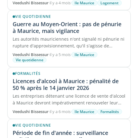
aux étrangers ...
Veedushi Bissessur
·
il y a 4 mois
·
Ile Maurice
Logement
VIE QUOTIDIENNE
Guerre au Moyen-Orient : pas de pénurie
à Maurice, mais vigilance
Les autorités mauriciennes n'ont signalé ni pénurie ni
rupture d'approvisionnement, qu'il s'agisse de
carburant, ...
Veedushi Bissessur
·
il y a 5 mois
·
Ile Maurice
Vie quotidienne
FORMALITÉS
Licences d'alcool à Maurice : pénalité de
50 % après le 14 janvier 2026
Les entreprises détenant une licence de vente d'alcool
à Maurice devront impérativement renouveler leur
autorisation avant ...
Veedushi Bissessur
·
il y a 6 mois
·
Ile Maurice
Formalités
VIE QUOTIDIENNE
Période de fin d'année : surveillance