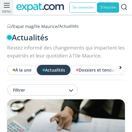
Se connecter
S'inscrire
MENU
/
/
/
Actualités
Expat mag
Ile Maurice
Actualités
Restez informé des changements qui impactent les
expatriés et leur quotidien à l'Ile Maurice.
À la une
Actualités
Dossiers et tendances
Filtrer
À LA UNE