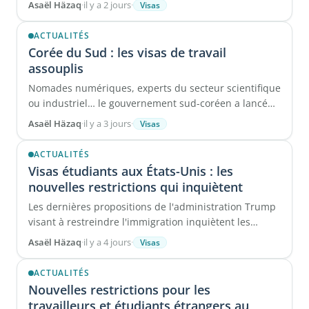
Asaël Häzaq
·
il y a 2 jours
·
Visas
ACTUALITÉS
Corée du Sud : les visas de travail
assouplis
Nomades numériques, experts du secteur scientifique
ou industriel… le gouvernement sud-coréen a lancé
plusieurs mesures ...
Asaël Häzaq
·
il y a 3 jours
·
Visas
ACTUALITÉS
Visas étudiants aux États-Unis : les
nouvelles restrictions qui inquiètent
Les dernières propositions de l'administration Trump
visant à restreindre l'immigration inquiètent les
étudiants ...
Asaël Häzaq
·
il y a 4 jours
·
Visas
ACTUALITÉS
Nouvelles restrictions pour les
travailleurs et étudiants étrangers au