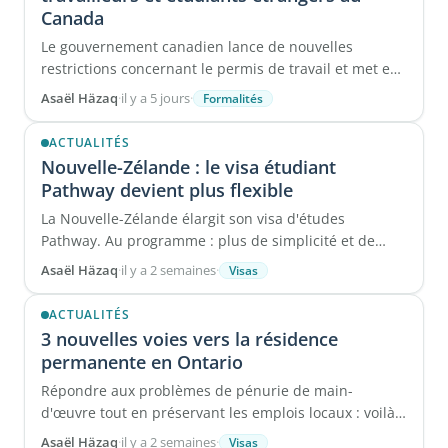
Canada
Le gouvernement canadien lance de nouvelles
restrictions concernant le permis de travail et met en
garde les étudiants étrangers contre ...
Asaël Häzaq
·
il y a 5 jours
·
Formalités
ACTUALITÉS
Nouvelle-Zélande : le visa étudiant
Pathway devient plus flexible
La Nouvelle-Zélande élargit son visa d'études
Pathway. Au programme : plus de simplicité et de
flexibilité, en ...
Asaël Häzaq
·
il y a 2 semaines
·
Visas
ACTUALITÉS
3 nouvelles voies vers la résidence
permanente en Ontario
Répondre aux problèmes de pénurie de main-
d'œuvre tout en préservant les emplois locaux : voilà
...
Asaël Häzaq
·
il y a 2 semaines
·
Visas