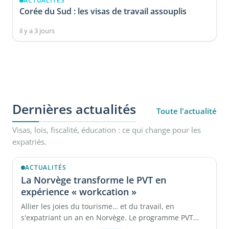
ACTUALITÉS
Corée du Sud : les visas de travail assouplis
il y a 3 jours
Dernières actualités
Toute l'actualité
Visas, lois, fiscalité, éducation : ce qui change pour les
expatriés.
ACTUALITÉS
La Norvège transforme le PVT en
expérience « workcation »
Allier les joies du tourisme… et du travail, en
s'expatriant un an en Norvège. Le programme PVT
Norvège se rapproche du ...