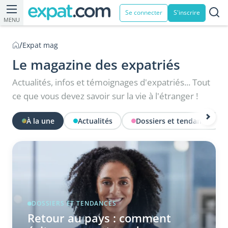
Se connecter
S'inscrire
MENU
/
Expat mag
Le magazine des expatriés
Actualités, infos et témoignages d'expatriés... Tout
ce que vous devez savoir sur la vie à l'étranger !
À la une
Actualités
Dossiers et tendances
DOSSIERS ET TENDANCES
Retour au pays : comment