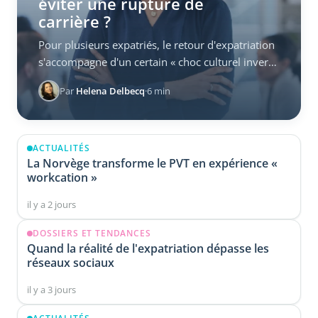
éviter une rupture de
carrière ?
Pour plusieurs expatriés, le retour d'expatriation
s'accompagne d'un certain « choc culturel inversé
» : on se ...
Par
Helena Delbecq
·
6 min
ACTUALITÉS
La Norvège transforme le PVT en expérience «
workcation »
il y a 2 jours
DOSSIERS ET TENDANCES
Quand la réalité de l'expatriation dépasse les
réseaux sociaux
il y a 3 jours