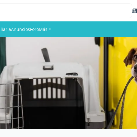
liaria
Anuncios
Foro
Más
Eventos
Miembros
Fotos