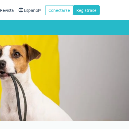
Revista
Español
Conectarse
Registrase
English
Français
Italiano