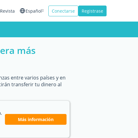
Revista
Español
Conectarse
Registrase
English
Français
nera más
Italiano
nzas entre varios países y en
án transferir tu dinero al
,
Más información