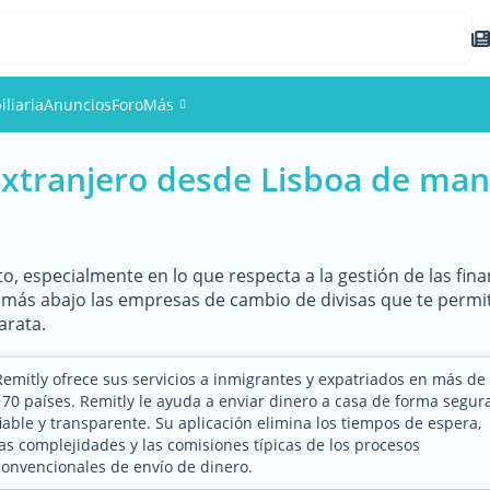
liaria
Anuncios
Foro
Más
 extranjero desde Lisboa de ma
Eventos
Miembros
to, especialmente en lo que respecta a la gestión de las fina
Fotos
ás abajo las empresas de cambio de divisas que te permitir
arata.
Remitly ofrece sus servicios a inmigrantes y expatriados en más de
170 países. Remitly le ayuda a enviar dinero a casa de forma segura
fiable y transparente. Su aplicación elimina los tiempos de espera,
las complejidades y las comisiones típicas de los procesos
convencionales de envío de dinero.