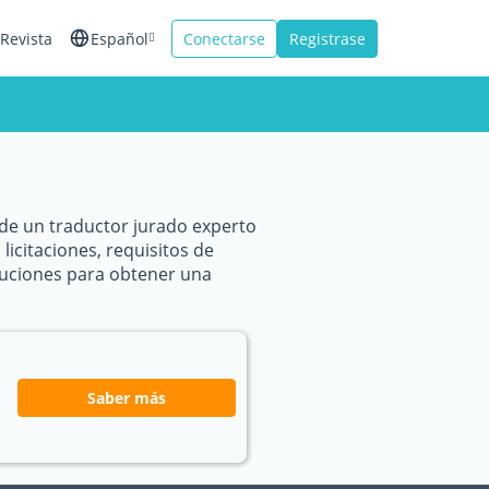
Revista
Español
Conectarse
Registrase
English
Français
Italiano
 de un traductor jurado experto
icitaciones, requisitos de
oluciones para obtener una
Saber más
s