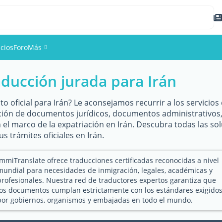
cios
Foro
Más
ducción jurada para Irán
Eventos
Miembros
 oficial para Irán? Le aconsejamos recurrir a los servicios
ción de documentos jurídicos, documentos administrativos, l
n el marco de la expatriación en Irán. Descubra todas las s
Fotos
s trámites oficiales en Irán.
ImmiTranslate ofrece traducciones certificadas reconocidas a nivel
mundial para necesidades de inmigración, legales, académicas y
profesionales. Nuestra red de traductores expertos garantiza que
los documentos cumplan estrictamente con los estándares exigido
por gobiernos, organismos y embajadas en todo el mundo.