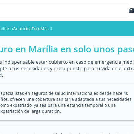
iliaria
Anuncios
Foro
Más
uro en Marília en solo unos pas
Eventos
Miembros
 es indispensable estar cubierto en caso de emergencia médic
apte a tus necesidades y presupuesto para tu vida en el extr
d.
Fotos
Especialistas en seguros de salud internacionales desde hace 40
años, ofrecen una cobertura sanitaria adaptada a tus necesidades
como expatriado, ya sea para una estancia temporal o una
expatriación de larga duración.