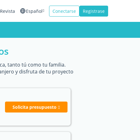
Revista
Español
Conectarse
Registrase
English
Français
os
Italiano
a, tanto tú como tu familia.
anjero y disfruta de tu proyecto
Solicita presupuesto