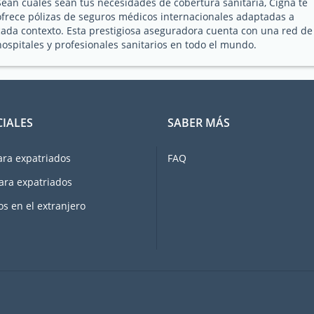
Sean cuales sean tus necesidades de cobertura sanitaria, Cigna te
ofrece pólizas de seguros médicos internacionales adaptadas a
cada contexto. Esta prestigiosa aseguradora cuenta con una red de
hospitales y profesionales sanitarios en todo el mundo.
CIALES
SABER MÁS
ara expatriados
FAQ
ara expatriados
os en el extranjero